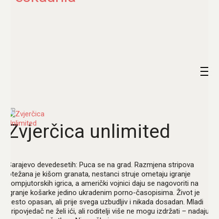
Zvjerčica unlimited
Sarajevo devedesetih: Puca se na grad. Razmjena stripova
otežana je kišom granata, nestanci struje ometaju igranje
kompjutorskih igrica, a američki vojnici daju se nagovoriti na
igranje košarke jedino ukradenim porno-časopisima. Život je
često opasan, ali prije svega uzbudljiv i nikada dosadan. Mladi
pripovjedač ne želi ići, ali roditelji više ne mogu izdržati – nadaju