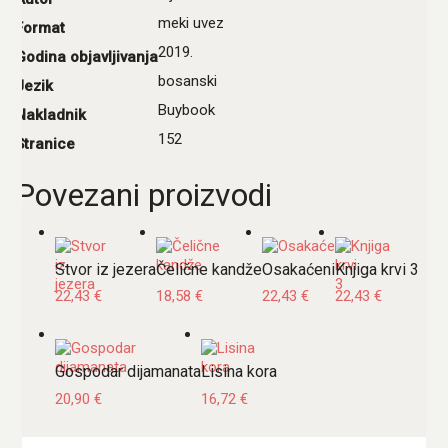
meki uvez
Format
2019.
Godina objavljivanja
bosanski
Jezik
Buybook
Nakladnik
152
Stranice
Povezani proizvodi
Stvor iz jezera
Čelične kandže
Osakaćeni
Knjiga krvi 3
22,43
€
18,58
€
22,43
€
22,43
€
Gospodar dijamanata
Lisina kora
20,90
€
16,72
€
Pretraži: