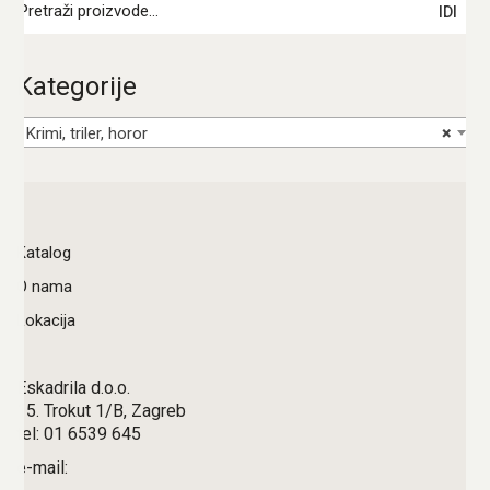
IDI
Kategorije
Krimi, triler, horor
×
Katalog
O nama
Lokacija
Eskadrila d.o.o.
15. Trokut 1/B, Zagreb
tel: 01 6539 645
e-mail: