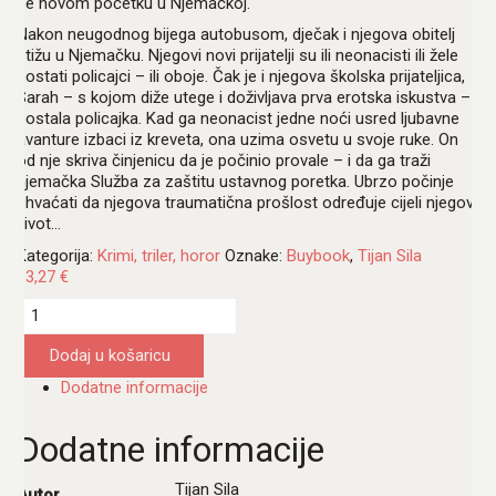
se novom početku u Njemačkoj.
Nakon neugodnog bijega autobusom, dječak i njegova obitelj
stižu u Njemačku. Njegovi novi prijatelji su ili neonacisti ili žele
postati policajci – ili oboje. Čak je i njegova školska prijateljica,
Sarah – s kojom diže utege i doživljava prva erotska iskustva –
postala policajka. Kad ga neonacist jedne noći usred ljubavne
avanture izbaci iz kreveta, ona uzima osvetu u svoje ruke. On
od nje skriva činjenicu da je počinio provale – i da ga traži
njemačka Služba za zaštitu ustavnog poretka. Ubrzo počinje
shvaćati da njegova traumatična prošlost određuje cijeli njegov
život…
Kategorija:
Krimi, triler, horor
Oznake:
Buybook
,
Tijan Sila
13,27
€
Zvjerčica
unlimited
količina
Dodaj u košaricu
Dodatne informacije
Dodatne informacije
Tijan Sila
Autor