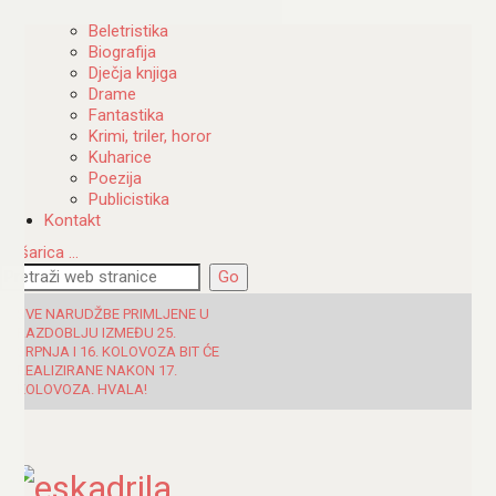
Katalog
Beletristika
Biografija
Dječja knjiga
Drame
Fantastika
Krimi, triler, horor
Kuharice
Poezija
Publicistika
Kontakt
Košarica
…
SVE NARUDŽBE PRIMLJENE U
RAZDOBLJU IZMEĐU 25.
SRPNJA I 16. KOLOVOZA BIT ĆE
REALIZIRANE NAKON 17.
KOLOVOZA. HVALA!