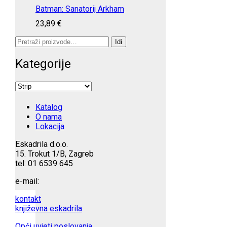
Batman: Sanatorij Arkham
23,89
€
Pretraži:
Idi
Kategorije
Katalog
O nama
Lokacija
Eskadrila d.o.o.
15. Trokut 1/B, Zagreb
tel: 01 6539 645
e-mail:
kontakt
književna eskadrila
Opći uvjeti poslovanja