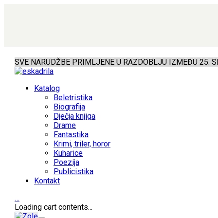
SVE NARUDŽBE PRIMLJENE U RAZDOBLJU IZMEĐU 25. SR
Katalog
Beletristika
Biografija
Dječja knjiga
Drame
Fantastika
Krimi, triler, horor
Kuharice
Poezija
Publicistika
Kontakt
…
Loading cart contents...