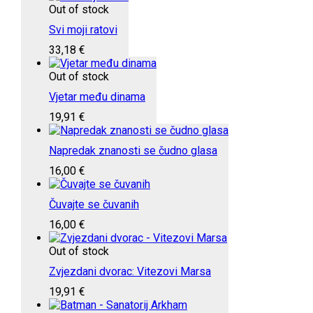
Out of stock
Svi moji ratovi
33,18
€
Out of stock
Vjetar među dinama
19,91
€
Napredak znanosti se čudno glasa
16,00
€
Čuvajte se čuvanih
16,00
€
Out of stock
Zvjezdani dvorac: Vitezovi Marsa
19,91
€