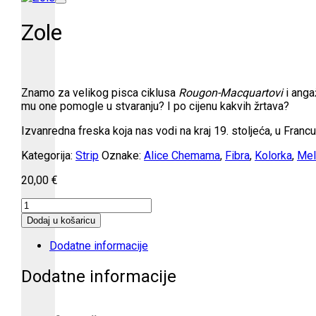
Zole
Znamo za velikog pisca ciklusa
Rougon-Macquartovi
i anga
mu one pomogle u stvaranju? I po cijenu kakvih žrtava?
Izvanredna freska koja nas vodi na kraj 19. stoljeća, u Francu
Kategorija:
Strip
Oznake:
Alice Chemama
,
Fibra
,
Kolorka
,
Mel
20,00
€
Zole
količina
Dodaj u košaricu
Dodatne informacije
Dodatne informacije