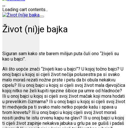
…
Loading cart contents...
Život (ni)je bajka
Siguran sam kako ste barem milijun puta čuli ono “živjeli su
kao u bajci”.
Ali što uopće znači “živjeti kao u bajci”? U kojoj točno bajci? U
onoj bajci u kojoj si cijeli život nečija polusestra pa si svako
malo moraš rezati nožne prste i petu da bi obula nekakvu
cipelu? Ili u onoj bajci u kojoj si cijeli svoj život mala djevojčica
kojoj nitko ne želi kupiti njezine šibice pa umre od hladnoće?
Ili u onoj bajci u kojoj si cijeli svoj život mačak koji mora hodati
u prevelikim čizmama? Ili u onoj bajci u kojoj si cijeli svoj život
tri medvjeda pa ti svako malo netko pojede kašu i spava u
tvom krevetu? Ili u onoj bajci u kojoj cijeli svoj život moraš
nositi jednu te istu crvenu kapu na glavi? Ili u onoj bajci u kojoj
ti cijeli život zapinje nekakva jabuka u grlu pa se gušiš i padaš