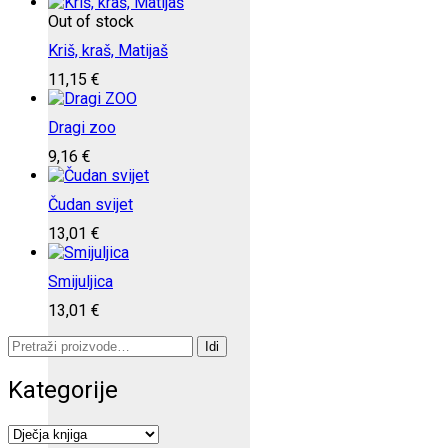
Out of stock
Kriš, kraš, Matijaš
11,15
€
Dragi zoo
9,16
€
Čudan svijet
13,01
€
Smijuljica
13,01
€
Pretraži:
Idi
Kategorije