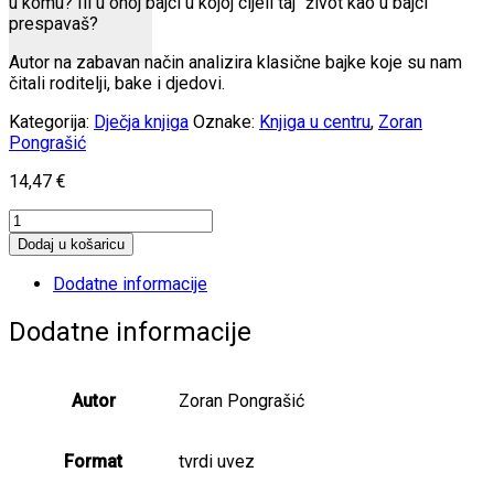
u komu? Ili u onoj bajci u kojoj cijeli taj “život kao u bajci”
prespavaš?
Autor na zabavan način analizira klasične bajke koje su nam
čitali roditelji, bake i djedovi.
Kategorija:
Dječja knjiga
Oznake:
Knjiga u centru
,
Zoran
Pongrašić
14,47
€
Život
(ni)je
Dodaj u košaricu
bajka
količina
Dodatne informacije
Dodatne informacije
Autor
Zoran Pongrašić
Format
tvrdi uvez