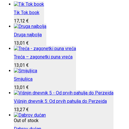
Tik Tok book
17,12
€
Druga najbolja
13,01
€
Treća – zagonetki puna vreća
13,01
€
Smijuljica
13,01
€
Višnjin dnevnik 5: Od prvih pahulja do Perzeida
13,27
€
Out of stock
Dabrov dućan