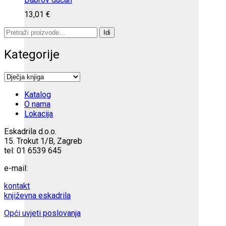
13,01
€
Pretraži:
Idi
Kategorije
Katalog
O nama
Lokacija
Eskadrila d.o.o.
15. Trokut 1/B, Zagreb
tel: 01 6539 645
e-mail:
kontakt
književna eskadrila
Opći uvjeti poslovanja