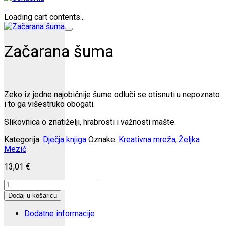
…
Loading cart contents...
Začarana šuma
Zeko iz jedne najobičnije šume odluči se otisnuti u nepoznato
i to ga višestruko obogati.
Slikovnica o znatiželji, hrabrosti i važnosti mašte.
Kategorija:
Dječja knjiga
Oznake:
Kreativna mreža
,
Željka
Mezić
13,01
€
Začarana
šuma
Dodaj u košaricu
količina
Dodatne informacije