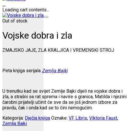
…
Loading cart contents...
Out of stock
Vojske dobra i zla
ZMAJSKO JAJE, ZLA KRALJICA I VREMENSKI STROJ
Peta knjiga serijala
Zemlja Bajki
U trenutku kad se svijet Zemlje Bajki dijeli na vojske dobra i
zla, a strašni se rat sprema i navire s granica, Matilda i njezini
čarobni prijatelji učinit će sve da se još jednom izbore za
pravdu, čak i onda kad se to čini nemogućim.
Kategorija:
Dječja knjiga
Oznake:
VF Libris
,
Viktoria Faust
,
Zemlja Bajki