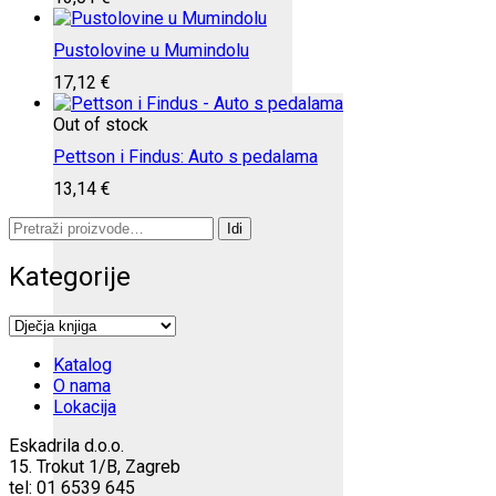
Pustolovine u Mumindolu
17,12
€
Out of stock
Pettson i Findus: Auto s pedalama
13,14
€
Pretraži:
Idi
Kategorije
Katalog
O nama
Lokacija
Eskadrila d.o.o.
15. Trokut 1/B, Zagreb
tel: 01 6539 645