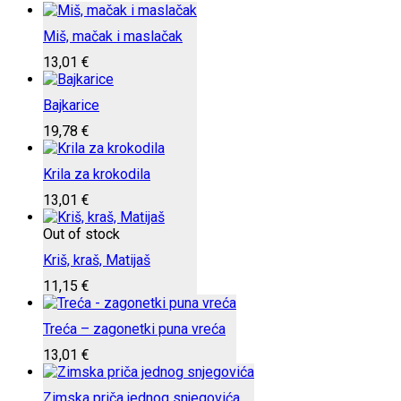
Miš, mačak i maslačak
13,01
€
Bajkarice
19,78
€
Krila za krokodila
13,01
€
Out of stock
Kriš, kraš, Matijaš
11,15
€
Treća – zagonetki puna vreća
13,01
€
Zimska priča jednog snjegovića