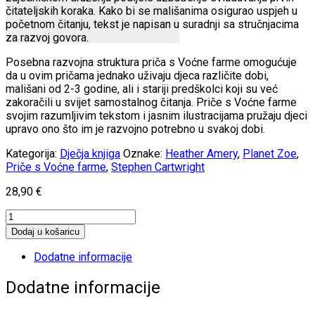
čitateljskih koraka. Kako bi se mališanima osigurao uspjeh u
početnom čitanju, tekst je napisan u suradnji sa stručnjacima
za razvoj govora.
Posebna razvojna struktura priča s Voćne farme omogućuje
da u ovim pričama jednako uživaju djeca različite dobi,
mališani od 2-3 godine, ali i stariji predškolci koji su već
zakoračili u svijet samostalnog čitanja. Priče s Voćne farme
svojim razumljivim tekstom i jasnim ilustracijama pružaju djeci
upravo ono što im je razvojno potrebno u svakoj dobi.
Kategorija:
Dječja knjiga
Oznake:
Heather Amery
,
Planet Zoe
,
Priče s Voćne farme
,
Stephen Cartwright
28,90
€
Velika
knjiga
Dodaj u košaricu
priča
s
Dodatne informacije
Voćne
farme
Dodatne informacije
količina