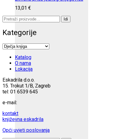
13,01
€
Pretraži:
Idi
Kategorije
Katalog
O nama
Lokacija
Eskadrila d.o.o.
15. Trokut 1/B, Zagreb
tel: 01 6539 645
e-mail:
kontakt
književna eskadrila
Opći uvjeti poslovanja