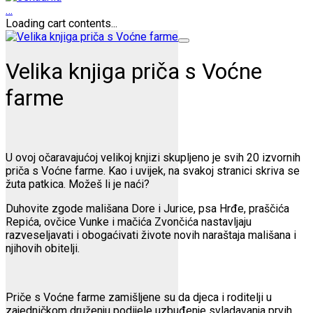
…
Loading cart contents...
Velika knjiga priča s Voćne
farme
U ovoj očaravajućoj velikoj knjizi skupljeno je svih 20 izvornih
priča s Voćne farme. Kao i uvijek, na svakoj stranici skriva se
žuta patkica. Možeš li je naći?
Duhovite zgode mališana Dore i Jurice, psa Hrđe, praščića
Repića, ovčice Vunke i mačića Zvončića nastavljaju
razveseljavati i obogaćivati živote novih naraštaja mališana i
njihovih obitelji.
Priče s Voćne farme zamišljene su da djeca i roditelji u
zajedničkom druženju podijele uzbuđenje svladavanja prvih