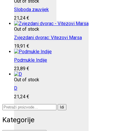
Out of stock
Sloboda zauvijek
21,24
€
Out of stock
Zvjezdani dvorac: Vitezovi Marsa
19,91
€
Podmukle Indije
23,89
€
Out of stock
D
21,24
€
Pretraži:
Idi
Kategorije