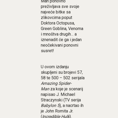
Man ponovno
preživljava sve svoje
najveće bitke sa
zlikovcima poput
Doktora Octopusa,
Green Goblina, Venoma
i mnoštva drugih… a
iznenadit će ga i jedan
neočekivani ponovni
susret!
U ovom izdanju
skupljeni su brojevi 57,
58 te 500 – 502 serijala
Amazing Spider-
Man
za koje je scenarij
napisao J. Michael
Straczynski (TV serija
Babylon 5
), a nacrtao ih
je John Romita Jr.
(
Incredible Hulk
).