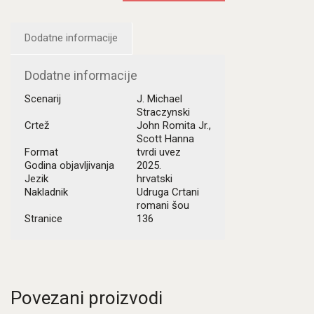
6:
Sretan
rođendan
Dodatne informacije
količina
Dodatne informacije
Scenarij
J. Michael
Straczynski
Crtež
John Romita Jr.,
Scott Hanna
Format
tvrdi uvez
Godina objavljivanja
2025.
Jezik
hrvatski
Nakladnik
Udruga Crtani
romani šou
Stranice
136
Povezani proizvodi