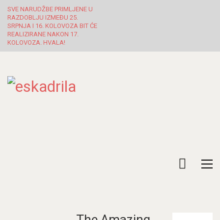
SVE NARUDŽBE PRIMLJENE U
RAZDOBLJU IZMEĐU 25.
SRPNJA I 16. KOLOVOZA BIT ĆE
REALIZIRANE NAKON 17.
KOLOVOZA. HVALA!
The Amazing
Pretraži: