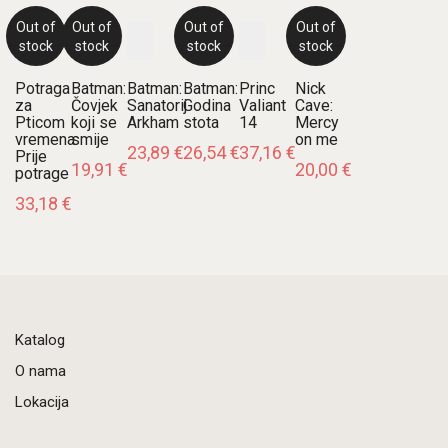
Out of
Out of
Out of
Out of
stock
stock
stock
stock
Potraga
Batman:
Batman:
Batman:
Princ
Nick
za
Čovjek
Sanatorij
Godina
Valiant
Cave:
Pticom
koji se
Arkham
stota
14
Mercy
vremena:
smije
on me
23,89
€
26,54
€
37,16
€
Prije
19,91
€
20,00
€
potrage
33,18
€
Katalog
O nama
Lokacija