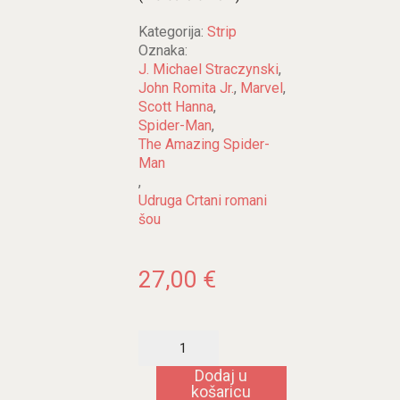
Kategorija:
Strip
Oznaka:
J. Michael Straczynski
,
John Romita Jr.
,
Marvel
,
Scott Hanna
,
Spider-Man
,
The Amazing Spider-
Man
,
Udruga Crtani romani
šou
27,00
€
The
Amazing
Spider-
Dodaj u
Man
košaricu