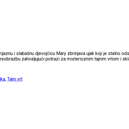
eprijaznu i slabašnu djevojčicu Mary zbrinjava ujak koji je stalno
preobrazbu zahvaljujući potrazi za misterioznim tajnim vrtom i skla
ika
,
Tajni vrt