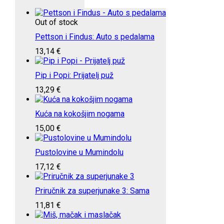
Out of stock
Pettson i Findus: Auto s pedalama
13,14
€
Pip i Popi: Prijatelj puž
13,29
€
Kuća na kokošjim nogama
15,00
€
Pustolovine u Mumindolu
17,12
€
Priručnik za superjunake 3: Sama
11,81
€