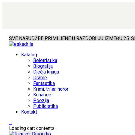
SVE NARUDŽBE PRIMLJENE U RAZDOBLJU IZMEĐU 25. SR
Katalog
Beletristika
Biografija
Dječja knjiga
Drame
Fantastika
Krimi, triler, horor
Kuharice
Poezija
Publicistika
Kontakt
…
Loading cart contents...