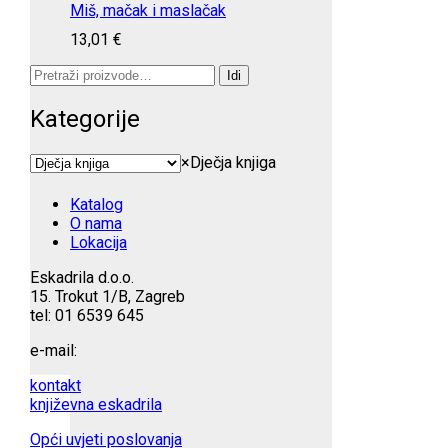
Miš, mačak i maslačak
13,01
€
Pretraži:
Idi
Kategorije
×
Dječja knjiga
Katalog
O nama
Lokacija
Eskadrila d.o.o.
15. Trokut 1/B, Zagreb
tel: 01 6539 645
e-mail:
kontakt
književna eskadrila
Opći uvjeti poslovanja