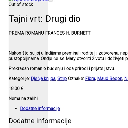
Out of stock
Tajni vrt: Drugi dio
PREMA ROMANU FRANCES H. BURNETT
Nakon što su joj u Indijama preminuli roditelji, zatvorenu, n
pustopoljinama. Ondje će se Mary otvoriti životu i doživjeti 
Prekrasan roman o buđenju i oda prirodi i prijateljstvu.
Kategorije:
Dječja knjiga
,
Strip
Oznake:
Fibra
,
Maud Begon
,
N
18,00
€
Nema na zalihi
Dodatne informacije
Dodatne informacije