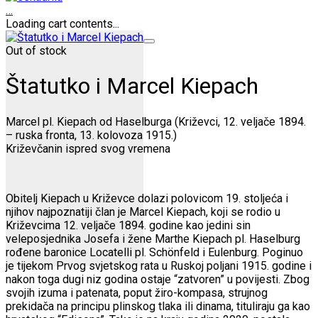
…
Loading cart contents...
Out of stock
Štatutko i Marcel Kiepach
Marcel pl. Kiepach od Haselburga (Križevci, 12. veljače 1894.
– ruska fronta, 13. kolovoza 1915.)
Križevčanin ispred svog vremena
Obitelj Kiepach u Križevce dolazi polovicom 19. stoljeća i
njihov najpoznatiji član je Marcel Kiepach, koji se rodio u
Križevcima 12. veljače 1894. godine kao jedini sin
veleposjednika Josefa i žene Marthe Kiepach pl. Haselburg
rođene baronice Locatelli pl. Schönfeld i Eulenburg. Poginuo
je tijekom Prvog svjetskog rata u Ruskoj poljani 1915. godine i
nakon toga dugi niz godina ostaje “zatvoren” u povijesti. Zbog
svojih izuma i patenata, poput žiro-kompasa, strujnog
prekidača na principu plinskog tlaka ili dinama, tituliraju ga kao