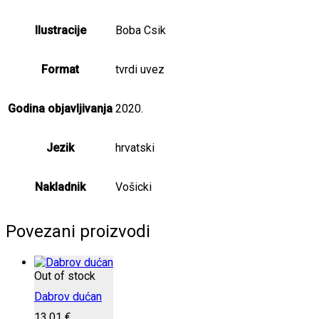
Ilustracije
Boba Csik
Format
tvrdi uvez
Godina objavljivanja
2020.
Jezik
hrvatski
Nakladnik
Vošicki
Povezani proizvodi
Out of stock
Dabrov dućan
13,01
€