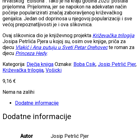
hrvatskog “Edisona”. Tako je na kraju godina 2020. postala
prijelomna. Prijelomna, jer se napokon na adekvatan način
počinje popularizirati značaj zaboravljenog križevačkog
genijalca. Jedan od doprinosa u njegovoj popularizaciji i sve
većoj prepoznatljivosti je i ova slikovnica.
Ovaj slikovnica dio je književnog projekta
Križevačka trilogija
Josipa Petrlića Pjera u kojoj su, osim ove knjige, priča za
djecu
Vlakić i Ana putuju u Sveti Petar Orehovec
te roman za
djecu
Princeza Hedy
.
Kategorija:
Dječja knjiga
Oznake:
Boba Csik
,
Josip Petrlić Pjer
,
Križevačka trilogija
,
Vošicki
9,16
€
Nema na zalihi
Dodatne informacije
Dodatne informacije
Autor
Josip Petrlić Pjer