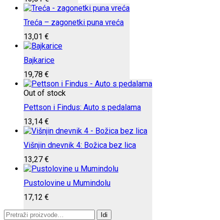
Treća – zagonetki puna vreća
13,01
€
Bajkarice
19,78
€
Out of stock
Pettson i Findus: Auto s pedalama
13,14
€
Višnjin dnevnik 4: Božica bez lica
13,27
€
Pustolovine u Mumindolu
17,12
€
Pretraži:
Idi