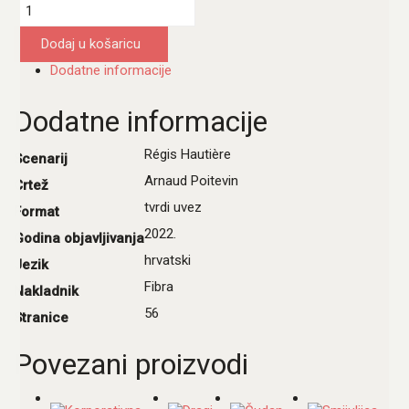
Spektakularci
1:
Kabaret
Dodaj u košaricu
sjena
Dodatne informacije
količina
Dodatne informacije
Régis Hautière
Scenarij
Arnaud Poitevin
Crtež
tvrdi uvez
Format
2022.
Godina objavljivanja
hrvatski
Jezik
Fibra
Nakladnik
56
Stranice
Povezani proizvodi