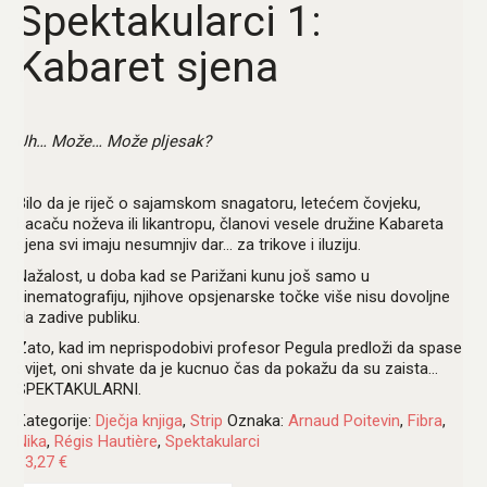
Spektakularci 1:
Kabaret sjena
Uh… Može… Može pljesak?
Bilo da je riječ o sajamskom snagatoru, letećem čovjeku,
bacaču noževa ili likantropu, članovi vesele družine Kabareta
sjena svi imaju nesumnjiv dar… za trikove i iluziju.
Nažalost, u doba kad se Parižani kunu još samo u
kinematografiju, njihove opsjenarske točke više nisu dovoljne
da zadive publiku.
Zato, kad im neprispodobivi profesor Pegula predloži da spase
svijet, oni shvate da je kucnuo čas da pokažu da su zaista…
SPEKTAKULARNI.
Kategorije:
Dječja knjiga
,
Strip
Oznaka:
Arnaud Poitevin
,
Fibra
,
Nika
,
Régis Hautière
,
Spektakularci
13,27
€