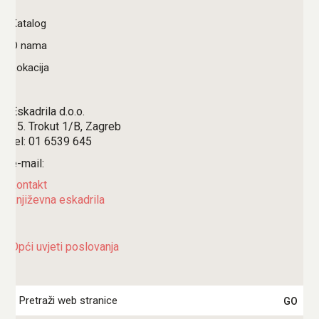
Katalog
O nama
Lokacija
Eskadrila d.o.o.
15. Trokut 1/B, Zagreb
tel: 01 6539 645
e-mail:
kontakt
književna eskadrila
Opći uvjeti poslovanja
Search
for: