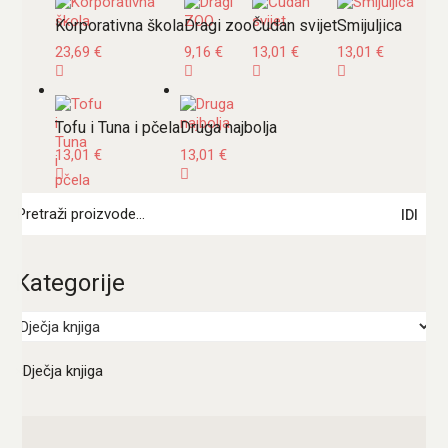
Korporativna škola
Dragi zoo
Čudan svijet
Smijuljica
23,69
€
9,16
€
13,01
€
13,01
€
Tofu i Tuna i pčela
Druga najbolja
13,01
€
13,01
€
Pretraži:
IDI
Kategorije
×
Dječja knjiga