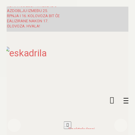
SVE NARUDŽBE PRIMLJENE U
RAZDOBLJU IZMEĐU 25.
SRPNJA I 16. KOLOVOZA BIT ĆE
REALIZIRANE NAKON 17.
KOLOVOZA. HVALA!