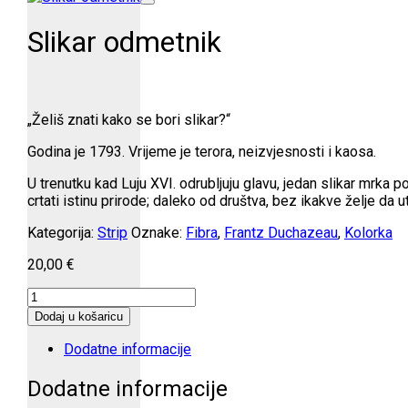
Slikar odmetnik
„Želiš znati kako se bori slikar?“
Godina je 1793. Vrijeme je terora, neizvjesnosti i kaosa.
U trenutku kad Luju XVI. odrubljuju glavu, jedan slikar mrka p
crtati istinu prirode; daleko od društva, bez ikakve želje da u
Kategorija:
Strip
Oznake:
Fibra
,
Frantz Duchazeau
,
Kolorka
20,00
€
Slikar
odmetnik
Dodaj u košaricu
količina
Dodatne informacije
Dodatne informacije