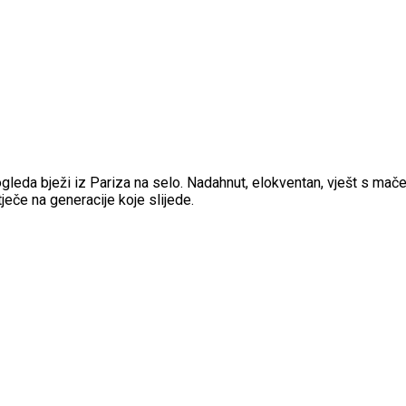
ogleda bježi iz Pariza na selo. Nadahnut, elokventan, vješt s mačem 
tječe na generacije koje slijede.