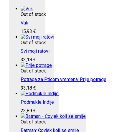
Out of stock
Vuk
15,93
€
Out of stock
Svi moji ratovi
33,18
€
Out of stock
Potraga za Pticom vremena: Prije potrage
33,18
€
Podmukle Indije
23,89
€
Out of stock
Batman: Čovjek koji se smije