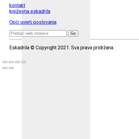
kontakt
književna eskadrila
Opći uvjeti poslovanja
Search
for:
Eskadrila © Copyright 2021. Sva prava pridržana.