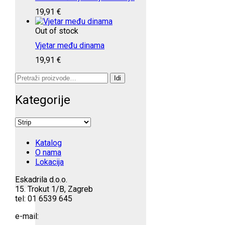
19,91
€
Out of stock
Vjetar među dinama
19,91
€
Pretraži:
Idi
Kategorije
Katalog
O nama
Lokacija
Eskadrila d.o.o.
15. Trokut 1/B, Zagreb
tel: 01 6539 645
e-mail: