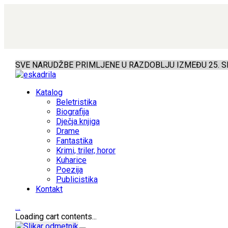
SVE NARUDŽBE PRIMLJENE U RAZDOBLJU IZMEĐU 25. SR
Katalog
Beletristika
Biografija
Dječja knjiga
Drame
Fantastika
Krimi, triler, horor
Kuharice
Poezija
Publicistika
Kontakt
…
Loading cart contents...