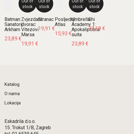
Out of
Out of
Out of
Out of
stock
stock
stock
stock
Batman:
Zvjezdani
Stranac
Posljednji
Umbrella
Shi
Sanatorij
dvorac:
Atlas
Academy 1:
19,91
€
33,18
€
Arkham
Vitezovi
Apokaliptična
15,93
€
Marsa
suita
23,89
€
19,91
€
23,89
€
Katalog
O nama
Lokacija
Eskadrila d.o.o.
15. Trokut 1/B, Zagreb
tel: 01 6539 645