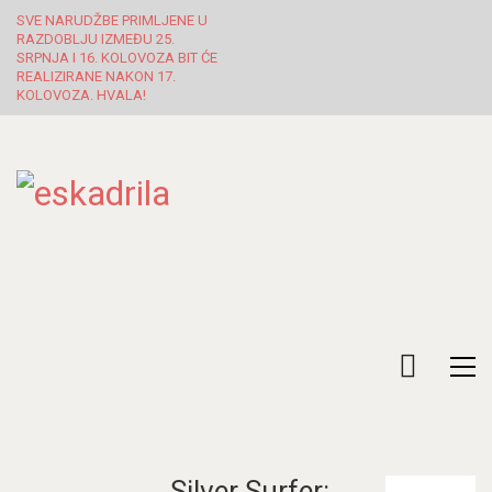
SVE NARUDŽBE PRIMLJENE U
RAZDOBLJU IZMEĐU 25.
SRPNJA I 16. KOLOVOZA BIT ĆE
REALIZIRANE NAKON 17.
KOLOVOZA. HVALA!
Silver Surfer:
Pretraži: