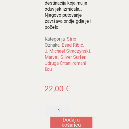
destinaciju koja mu je
oduvijek izmicala…
Njegovo putovanje
završava ondje gdje je i
počelo.
Kategorija:
Strip
Oznaka:
Esad Ribić
,
J. Michael Straczynski
,
Marvel
,
Silver Surfer
,
Udruga Crtani romani
šou
22,00
€
Silver
Surfer:
Rekvijem
Dodaj u
količina
košaricu