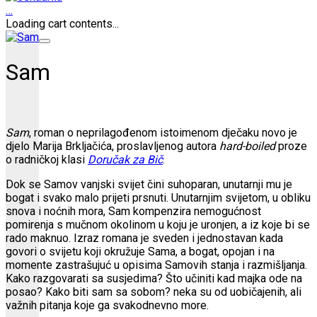
…
Loading cart contents...
Sam
Sam
, roman o neprilagođenom istoimenom dječaku novo je
djelo Marija Brkljačića, proslavljenog autora
hard-boiled
proze
o radničkoj klasi
Doručak za Bič
.
Dok se Samov vanjski svijet čini suhoparan, unutarnji mu je
bogat i svako malo prijeti prsnuti. Unutarnjim svijetom, u obliku
snova i noćnih mora, Sam kompenzira nemogućnost
pomirenja s mučnom okolinom u koju je uronjen, a iz koje bi se
rado maknuo. Izraz romana je sveden i jednostavan kada
govori o svijetu koji okružuje Sama, a bogat, opojan i na
momente zastrašujuć u opisima Samovih stanja i razmišljanja.
Kako razgovarati sa susjedima? Što učiniti kad majka ode na
posao? Kako biti sam sa sobom? neka su od uobičajenih, ali
važnih pitanja koje ga svakodnevno more.