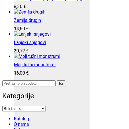
8,36
€
Zemlja drugih
14,60
€
Lanjski snjegovi
20,77
€
Moji tužni monstrumi
16,00
€
Pretraži:
Idi
Kategorije
Katalog
O nama