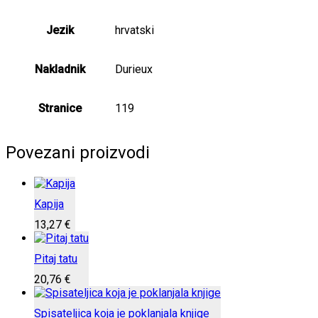
Jezik
hrvatski
Nakladnik
Durieux
Stranice
119
Povezani proizvodi
Kapija
13,27
€
Pitaj tatu
20,76
€
Spisateljica koja je poklanjala knjige