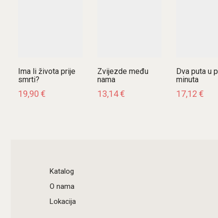
Ima li života prije
Zvijezde među
Dva puta u p
smrti?
nama
minuta
19,90
€
13,14
€
17,12
€
Katalog
O nama
Lokacija