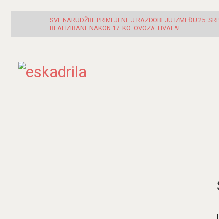
SVE NARUDŽBE PRIMLJENE U RAZDOBLJU IZMEĐU 25. SRPN
REALIZIRANE NAKON 17. KOLOVOZA. HVALA!