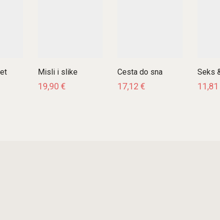
et
Misli i slike
Cesta do sna
Seks &
19,90
€
17,12
€
11,8