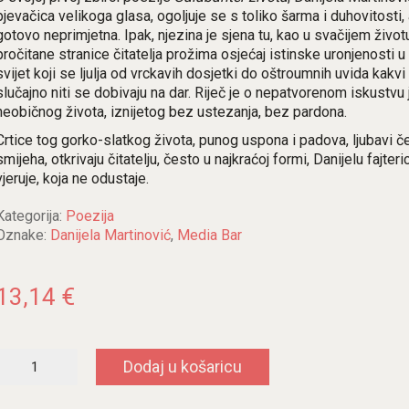
pjevačica velikoga glasa, ogoljuje se s toliko šarma i duhovitosti,
gotovo neprimjetna. Ipak, njezina je sjena tu, kao u svačijem život
pročitane stranice čitatelja prožima osjećaj istinske uronjenosti u 
svijet koji se ljulja od vrckavih dosjetki do oštroumnih uvida kakvi
slučajno niti se dobivaju na dar. Riječ je o nepatvorenom iskustvu
neobičnog života, iznijetog bez ustezanja, bez pardona.
Crtice tog gorko-slatkog života, punog uspona i padova, ljubavi če
smijeha, otkrivaju čitatelju, često u najkraćoj formi, Danijelu fajteri
vjeruje, koja ne odustaje.
Kategorija:
Poezija
Oznake:
Danijela Martinović
,
Media Bar
13,14
€
Šalabahter
Dodaj u košaricu
života
količina