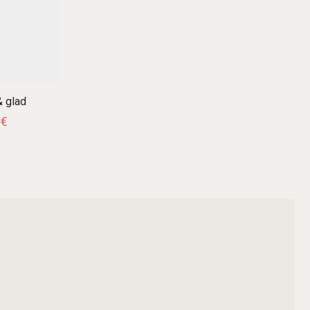
 glad
1
€