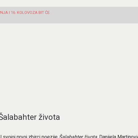
JA I 16. KOLOVOZA BIT ĆE
Šalabahter života
U svojoj prvoj zbirci poezije
Šalabahter života
, Danijela Martinovi