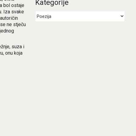
Kategorije
 a bol ostaje
u. Iza svake
autoričin
 se ne stječu
 jednog
žnje, suza i
cu, onu koja