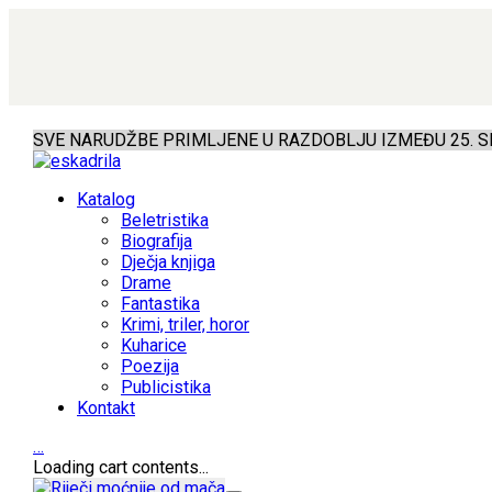
SVE NARUDŽBE PRIMLJENE U RAZDOBLJU IZMEĐU 25. SR
Katalog
Beletristika
Biografija
Dječja knjiga
Drame
Fantastika
Krimi, triler, horor
Kuharice
Poezija
Publicistika
Kontakt
…
Loading cart contents...