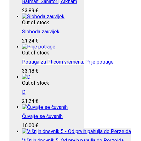
Batman: Sanatorij Arkham
23,89
€
Out of stock
Sloboda zauvijek
21,24
€
Out of stock
Potraga za Pticom vremena: Prije potrage
33,18
€
Out of stock
D
21,24
€
Čuvajte se čuvanih
16,00
€
Višnjin dnevnik 5: Od prvih pahulja do Perzeida