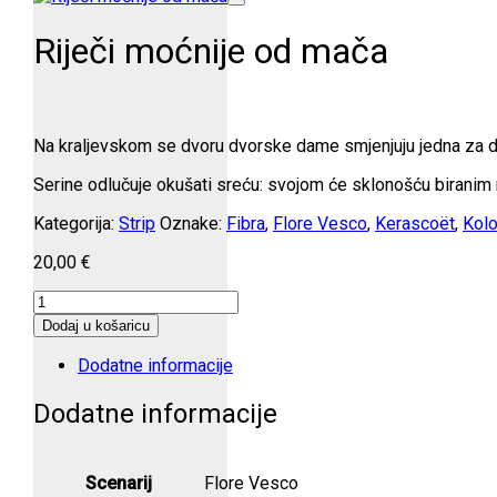
Riječi moćnije od mača
Na kraljevskom se dvoru dvorske dame smjenjuju jedna za drug
Serine odlučuje okušati sreću: svojom će sklonošću biranim ri
Kategorija:
Strip
Oznake:
Fibra
,
Flore Vesco
,
Kerascoët
,
Kolo
20,00
€
Riječi
moćnije
Dodaj u košaricu
od
mača
Dodatne informacije
količina
Dodatne informacije
Scenarij
Flore Vesco