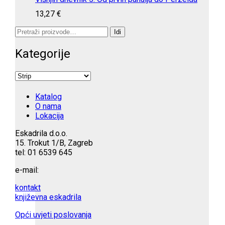
13,27
€
Pretraži:
Idi
Kategorije
Katalog
O nama
Lokacija
Eskadrila d.o.o.
15. Trokut 1/B, Zagreb
tel: 01 6539 645
e-mail:
kontakt
književna eskadrila
Opći uvjeti poslovanja