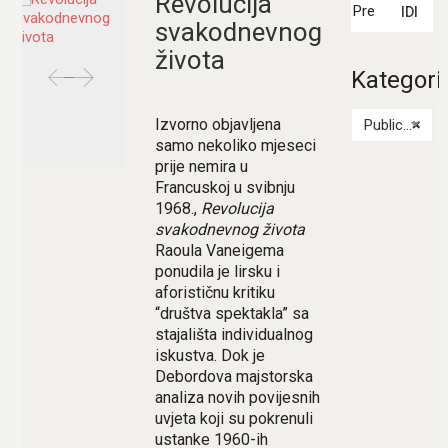
Revolucija
IDI
svakodnevnog
života
Kategori
Izvorno objavljena
Publicistika
×
samo nekoliko mjeseci
prije nemira u
Francuskoj u svibnju
1968.,
Revolucija
svakodnevnog života
Raoula Vaneigema
ponudila je lirsku i
aforističnu kritiku
“društva spektakla” sa
stajališta individualnog
iskustva. Dok je
Debordova majstorska
analiza novih povijesnih
uvjeta koji su pokrenuli
ustanke 1960-ih