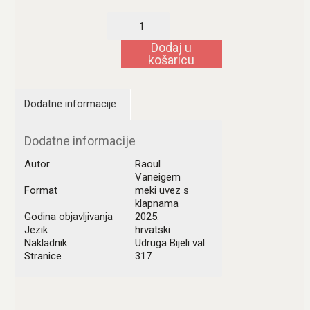
Revolucija
svakodnevnog
života
Dodaj u
količina
košaricu
Dodatne informacije
Dodatne informacije
Autor
Raoul
Vaneigem
Format
meki uvez s
klapnama
Godina objavljivanja
2025.
Jezik
hrvatski
Nakladnik
Udruga Bijeli val
Stranice
317