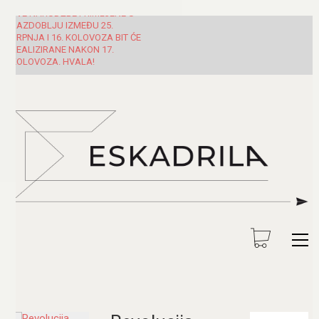
SVE NARUDŽBE PRIMLJENE U
RAZDOBLJU IZMEĐU 25.
SRPNJA I 16. KOLOVOZA BIT ĆE
REALIZIRANE NAKON 17.
KOLOVOZA. HVALA!
Pretraži: