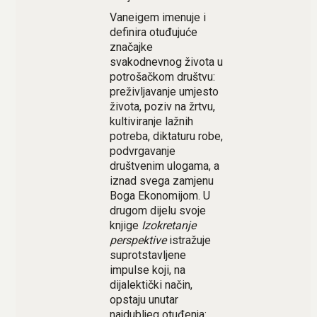
Vaneigem imenuje i
definira otuđujuće
značajke
svakodnevnog života u
potrošačkom društvu:
preživljavanje umjesto
života, poziv na žrtvu,
kultiviranje lažnih
potreba, diktaturu robe,
podvrgavanje
društvenim ulogama, a
iznad svega zamjenu
Boga Ekonomijom. U
drugom dijelu svoje
knjige
Izokretanje
perspektive
istražuje
suprotstavljene
impulse koji, na
dijalektički način,
opstaju unutar
najdubljeg otuđenja: