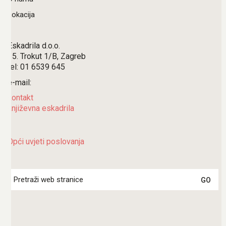
Lokacija
Eskadrila d.o.o.
15. Trokut 1/B, Zagreb
tel: 01 6539 645
e-mail:
kontakt
književna eskadrila
Opći uvjeti poslovanja
Search
for: