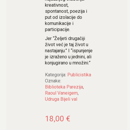
kreativnost,
spontanost, poezija i
put od izolacije do
komunikacije i
participacije.
Jer “Željeti drugačiji
život već je taj život u
nastajanju.” I “ispunjenje
je izraženo u jednini, ali
konjugirano u množini.”
Kategorija:
Publicistika
Oznake:
Biblioteka Parezija
,
Raoul Vaneigem
,
Udruga Bijeli val
18,00
€