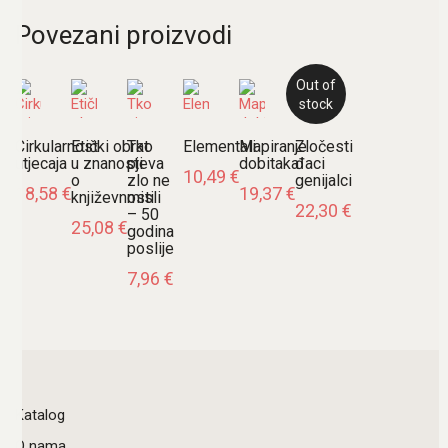
Povezani proizvodi
Out of
stock
Cirkularnost
Etički obrat
Tko
Elementali
Mapiranje
Zločesti
utjecaja
u znanosti
pjeva
dobitaka
đaci
10,49
€
o
zlo ne
genijalci
18,58
€
19,37
€
književnosti
misli
22,30
€
– 50
25,08
€
godina
poslije
7,96
€
Katalog
O nama