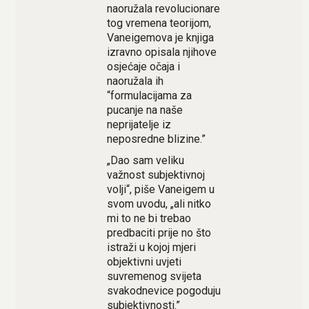
naoružala revolucionare
tog vremena teorijom,
Vaneigemova je knjiga
izravno opisala njihove
osjećaje očaja i
naoružala ih
“formulacijama za
pucanje na naše
neprijatelje iz
neposredne blizine.”
„Dao sam veliku
važnost subjektivnoj
volji“, piše Vaneigem u
svom uvodu, „ali nitko
mi to ne bi trebao
predbaciti prije no što
istraži u kojoj mjeri
objektivni uvjeti
suvremenog svijeta
svakodnevice pogoduju
subjektivnosti.”