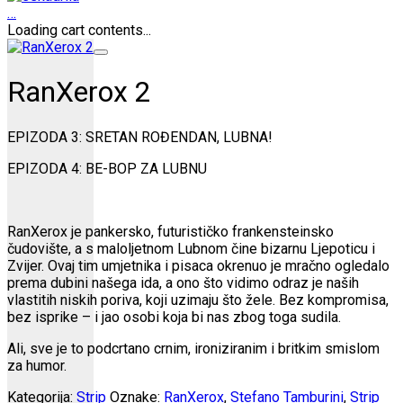
…
Loading cart contents...
RanXerox 2
EPIZODA 3: SRETAN ROĐENDAN, LUBNA!
EPIZODA 4: BE-BOP ZA LUBNU
RanXerox je pankersko, futurističko frankensteinsko
čudovište, a s maloljetnom Lubnom čine bizarnu Ljepoticu i
Zvijer. Ovaj tim umjetnika i pisaca okrenuo je mračno ogledalo
prema dubini našega ida, a ono što vidimo odraz je naših
vlastitih niskih poriva, koji uzimaju što žele. Bez kompromisa,
bez isprike – i jao osobi koja bi nas zbog toga sudila.
Ali, sve je to podcrtano crnim, ironiziranim i britkim smislom
za humor.
Kategorija:
Strip
Oznake:
RanXerox
,
Stefano Tamburini
,
Strip