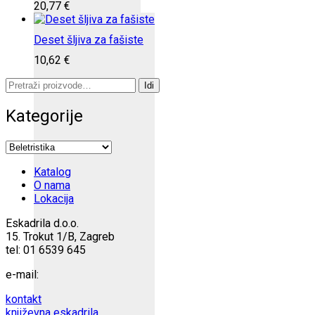
20,77
€
Deset šljiva za fašiste
10,62
€
Pretraži:
Idi
Kategorije
Katalog
O nama
Lokacija
Eskadrila d.o.o.
15. Trokut 1/B, Zagreb
tel: 01 6539 645
e-mail:
kontakt
književna eskadrila