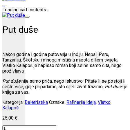
…
Loading cart contents...
Put duše
Nakon godina i godina putovanja u Indiju, Nepal, Peru,
Tanzaniju, Škotsku i mnoga mistična mjesta diljem svijeta,
Vlatko Kalapoš je napisao roman koji se ne samo čita, nego
proživljava.
Put duše
nije samo priča, nego iskustvo. Pitate li se postoji li
nešto više, gdje pripadamo, što cijeli život tražimo,
Put duše
je
knjiga za vas.
Kategorija:
Beletristika
Oznake:
Rafinerija ideja
,
Vlatko
Kalapoš
25,00
€
Put