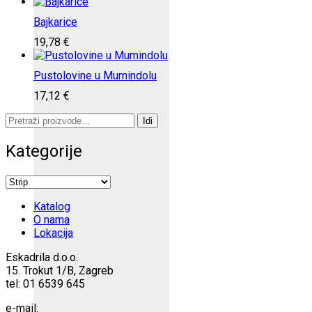
Bajkarice
19,78
€
Pustolovine u Mumindolu
17,12
€
Pretraži:
Idi
Kategorije
Katalog
O nama
Lokacija
Eskadrila d.o.o.
15. Trokut 1/B, Zagreb
tel: 01 6539 645
e-mail: