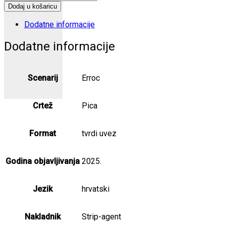
knjiga
Dodaj u košaricu
2
količina
Dodatne informacije
Dodatne informacije
Scenarij
Erroc
Crtež
Pica
Format
tvrdi uvez
Godina objavljivanja
2025.
Jezik
hrvatski
Nakladnik
Strip-agent