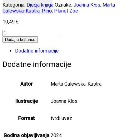
Kategorija:
Dječja knjiga
Oznake:
Joanna Kłos
,
Marta
Galewska-Kustra
,
Pino
,
Planet Zoe
10,49
€
Pino,
rastimo
Dodaj u košaricu
zdravo
količina
Dodatne informacije
Dodatne informacije
Autor
Marta Galewska-Kustra
Ilustracije
Joanna Kłos
Format
tvrdi uvez
Godina objavljivanja
2024.