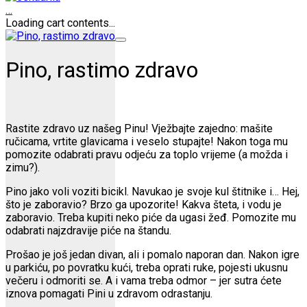
…
Loading cart contents...
Pino, rastimo zdravo
Rastite zdravo uz našeg Pinu! Vježbajte zajedno: mašite
ručicama, vrtite glavicama i veselo stupajte! Nakon toga mu
pomozite odabrati pravu odjeću za toplo vrijeme (a možda i
zimu?).
Pino jako voli voziti bicikl. Navukao je svoje kul štitnike i… Hej,
što je zaboravio? Brzo ga upozorite! Kakva šteta, i vodu je
zaboravio. Treba kupiti neko piće da ugasi žeđ. Pomozite mu
odabrati najzdravije piće na štandu.
Prošao je još jedan divan, ali i pomalo naporan dan. Nakon igre
u parkiću, po povratku kući, treba oprati ruke, pojesti ukusnu
večeru i odmoriti se. A i vama treba odmor – jer sutra ćete
iznova pomagati Pini u zdravom odrastanju.