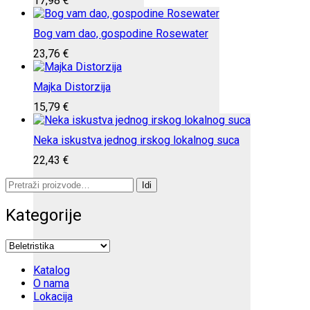
17,98
€
Bog vam dao, gospodine Rosewater
23,76
€
Majka Distorzija
15,79
€
Neka iskustva jednog irskog lokalnog suca
22,43
€
Pretraži:
Idi
Kategorije
Katalog
O nama
Lokacija