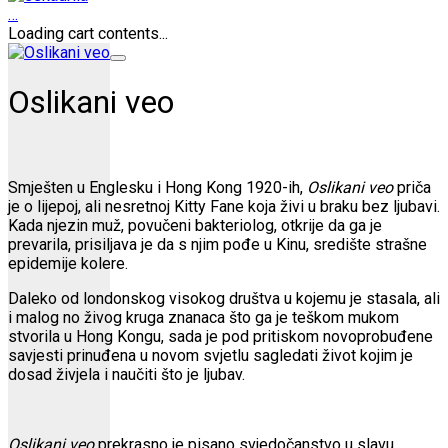
…
Loading cart contents...
Oslikani veo
Smješten u Englesku i Hong Kong 1920-ih,
Oslikani veo
priča
je o lijepoj, ali nesretnoj Kitty Fane koja živi u braku bez ljubavi.
Kada njezin muž, povučeni bakteriolog, otkrije da ga je
prevarila, prisiljava je da s njim pođe u Kinu, središte strašne
epidemije kolere.
Daleko od londonskog visokog društva u kojemu je stasala, ali
i malog no živog kruga znanaca što ga je teškom mukom
stvorila u Hong Kongu, sada je pod pritiskom novoprobuđene
savjesti prinuđena u novom svjetlu sagledati život kojim je
dosad živjela i naučiti što je ljubav.
Oslikani veo
prekrasno je pisano svjedočanstvo u slavu