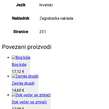
Jezik
hrvatski
Nakladnik
Zagrebačka naklada
Stranice
251
Povezani proizvodi
Bog kiše
17,12
€
Zemlja drugih
14,60
€
Dok večer se zmrači