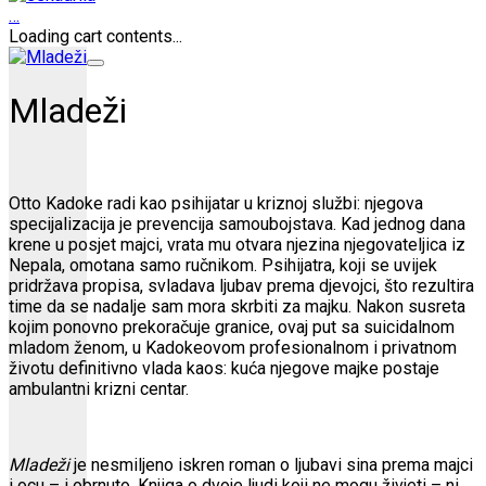
…
Loading cart contents...
Mladeži
Otto Kadoke radi kao psihijatar u kriznoj službi: njegova
specijalizacija je prevencija samoubojstava. Kad jednog dana
krene u posjet majci, vrata mu otvara njezina njegovateljica iz
Nepala, omotana samo ručnikom. Psihijatra, koji se uvijek
pridržava propisa, svladava ljubav prema djevojci, što rezultira
time da se nadalje sam mora skrbiti za majku. Nakon susreta
kojim ponovno prekoračuje granice, ovaj put sa suicidalnom
mladom ženom, u Kadokeovom profesionalnom i privatnom
životu definitivno vlada kaos: kuća njegove majke postaje
ambulantni krizni centar.
Mladeži
je nesmiljeno iskren roman o ljubavi sina prema majci
i ocu – i obrnuto. Knjiga o dvoje ljudi koji ne mogu živjeti – ni