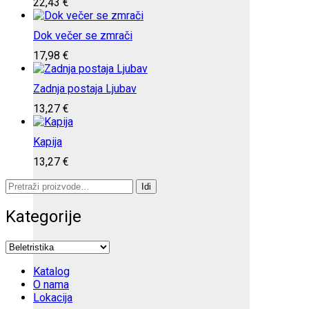
22,43
€
Dok večer se zmrači
17,98
€
Zadnja postaja Ljubav
13,27
€
Kapija
13,27
€
Pretraži:
Idi
Kategorije
Katalog
O nama
Lokacija