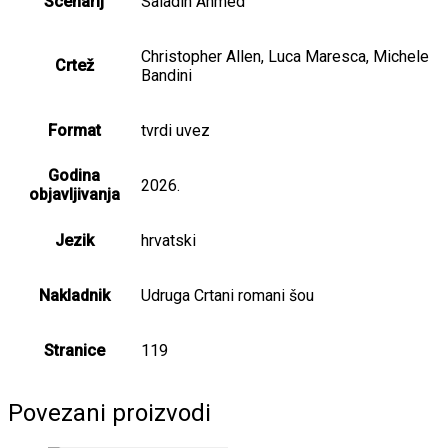
Scenarij
Saladin Ahmed
Christopher Allen, Luca Maresca, Michele
Crtež
Bandini
Format
tvrdi uvez
Godina
2026.
objavljivanja
Jezik
hrvatski
Nakladnik
Udruga Crtani romani šou
Stranice
119
Povezani proizvodi