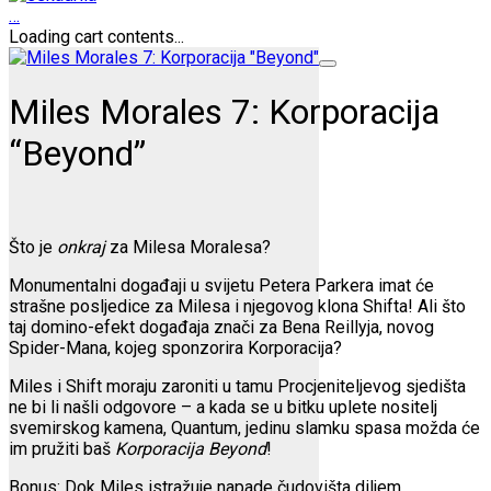
…
Loading cart contents...
Miles Morales 7: Korporacija
“Beyond”
Što je
onkraj
za Milesa Moralesa?
Monumentalni događaji u svijetu Petera Parkera imat će
strašne posljedice za Milesa i njegovog klona Shifta! Ali što
taj domino-efekt događaja znači za Bena Reillyja, novog
Spider-Mana, kojeg sponzorira Korporacija?
Miles i Shift moraju zaroniti u tamu Procjeniteljevog sjedišta
ne bi li našli odgovore – a kada se u bitku uplete nositelj
svemirskog kamena, Quantum, jedinu slamku spasa možda će
im pružiti baš
Korporacija Beyond
!
Bonus: Dok Miles istražuje napade čudovišta diljem