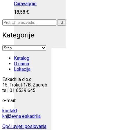
Caravaggio
18,58
€
Pretraži:
Idi
Kategorije
Katalog
O nama
Lokacija
Eskadrila d.o.o.
15. Trokut 1/B, Zagreb
tel: 01 6539 645
e-mail:
kontakt
književna eskadrila
Opći uvjeti poslovanja