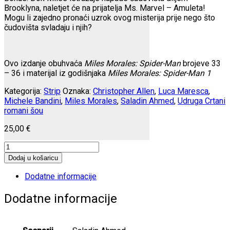
Brooklyna, naletjet će na prijatelja Ms. Marvel – Amuleta!
Mogu li zajedno pronaći uzrok ovog misterija prije nego što
čudovišta svladaju i njih?
Ovo izdanje obuhvaća
Miles Morales: Spider-Man
brojeve 33
– 36 i materijal iz godišnjaka
Miles Morales: Spider-Man 1
Kategorija:
Strip
Oznaka:
Christopher Allen
,
Luca Maresca
,
Michele Bandini
,
Miles Morales
,
Saladin Ahmed
,
Udruga Crtani
romani šou
25,00
€
Miles
Morales
Dodaj u košaricu
7:
Korporacija
Dodatne informacije
"Beyond"
količina
Dodatne informacije