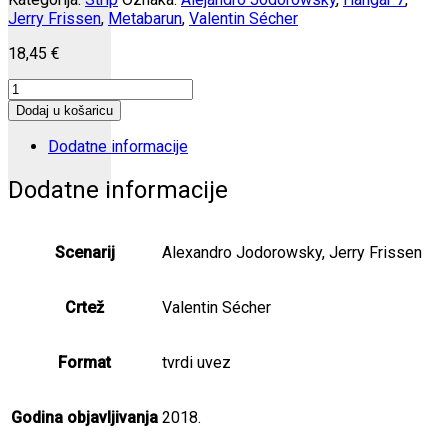
Jerry Frissen
,
Metabarun
,
Valentin Sécher
18,45
€
Metabarun
6:
Dodaj u košaricu
Tehnobarun
Bezimeni
Dodatne informacije
količina
Dodatne informacije
Scenarij
Alexandro Jodorowsky, Jerry Frissen
Crtež
Valentin Sécher
Format
tvrdi uvez
Godina objavljivanja
2018.