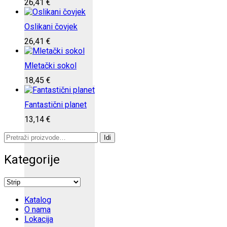
26,41
€
Oslikani čovjek
26,41
€
Mletački sokol
18,45
€
Fantastični planet
13,14
€
Pretraži:
Idi
Kategorije
Katalog
O nama
Lokacija