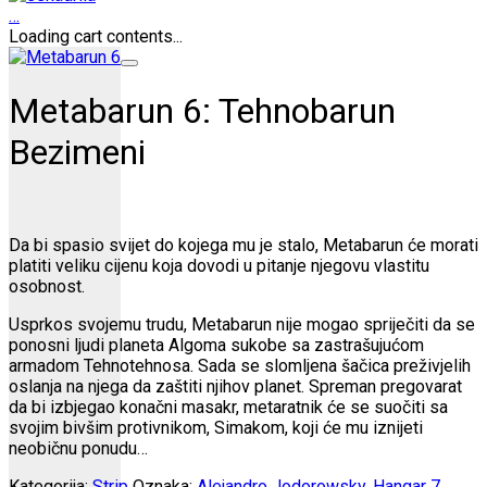
…
Loading cart contents...
Metabarun 6: Tehnobarun
Bezimeni
Da bi spasio svijet do kojega mu je stalo, Metabarun će morati
platiti veliku cijenu koja dovodi u pitanje njegovu vlastitu
osobnost.
Usprkos svojemu trudu, Metabarun nije mogao spriječiti da se
ponosni ljudi planeta Algoma sukobe sa zastrašujućom
armadom Tehnotehnosa. Sada se slomljena šačica preživjelih
oslanja na njega da zaštiti njihov planet. Spreman pregovarat
da bi izbjegao konačni masakr, metaratnik će se suočiti sa
svojim bivšim protivnikom, Simakom, koji će mu iznijeti
neobičnu ponudu…
Kategorija:
Strip
Oznaka:
Alejandro Jodorowsky
,
Hangar 7
,