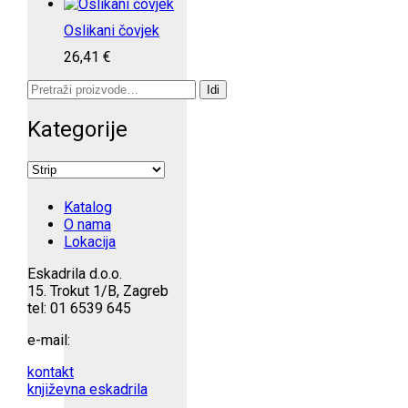
Oslikani čovjek
26,41
€
Pretraži:
Idi
Kategorije
Katalog
O nama
Lokacija
Eskadrila d.o.o.
15. Trokut 1/B, Zagreb
tel: 01 6539 645
e-mail:
kontakt
književna eskadrila