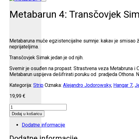
Metabarun 4: Transčovjek Si
Metabaruna muče egzistencijalne sumnje: kakav je smisao ži
neprijateljima.
Transčovjek Simak jedan je od njih.
Svemir je osuđen na propast. Strastvena veza Metabruna i Or
Metabarun uspijeva dešifrirati poruku od pradjeda Othona. N
Kategorija:
Strip
Oznaka:
Alejandro Jodorowsky
,
Hangar 7
,
J
19,99
€
Metabarun
4:
Dodaj u košaricu
Transčovjek
Simak
Dodatne informacije
količina
Dodatne informacije