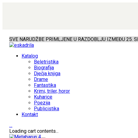
SVE NARUDŽBE PRIMLJENE U RAZDOBLJU IZMEĐU 25. SR
Katalog
Beletristika
Biografija
Dječja knjiga
Drame
Fantastika
Krimi, triler, horor
Kuharice
Poezija
Publicistika
Kontakt
…
Loading cart contents...