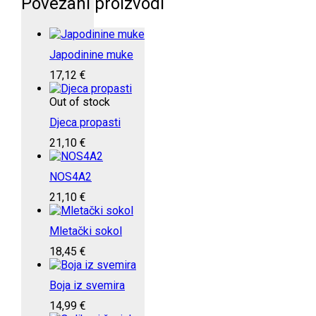
Povezani proizvodi
Japodinine muke
17,12
€
Out of stock
Djeca propasti
21,10
€
NOS4A2
21,10
€
Mletački sokol
18,45
€
Boja iz svemira
14,99
€