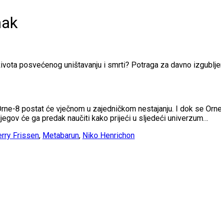
mak
vota posvećenog uništavanju i smrti? Potraga za davno izgubljen
ne-8 postat će vječnom u zajedničkom nestajanju. I dok se Orne-8
jegov će ga predak naučiti kako prijeći u sljedeći univerzum…
erry Frissen
,
Metabarun
,
Niko Henrichon