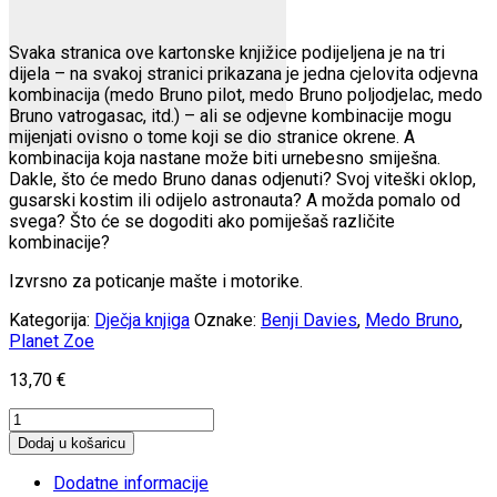
Svaka stranica ove kartonske knjižice podijeljena je na tri
dijela – na svakoj stranici prikazana je jedna cjelovita odjevna
kombinacija (medo Bruno pilot, medo Bruno poljodjelac, medo
Bruno vatrogasac, itd.) – ali se odjevne kombinacije mogu
mijenjati ovisno o tome koji se dio stranice okrene. A
kombinacija koja nastane može biti urnebesno smiješna.
Dakle, što će medo Bruno danas odjenuti? Svoj viteški oklop,
gusarski kostim ili odijelo astronauta? A možda pomalo od
svega? Što će se dogoditi ako pomiješaš različite
kombinacije?
Izvrsno za poticanje mašte i motorike.
Kategorija:
Dječja knjiga
Oznake:
Benji Davies
,
Medo Bruno
,
Planet Zoe
13,70
€
Medo
Bruno:
Dodaj u košaricu
Okreni
i
Dodatne informacije