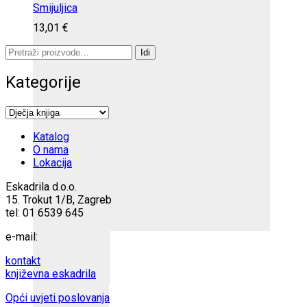
Smijuljica
13,01
€
Pretraži:
Idi
Kategorije
Katalog
O nama
Lokacija
Eskadrila d.o.o.
15. Trokut 1/B, Zagreb
tel: 01 6539 645
e-mail:
kontakt
književna eskadrila
Opći uvjeti poslovanja