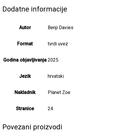
medu
odjeni
Dodatne informacije
količina
Autor
Benji Davies
Format
tvrdi uvez
Godina objavljivanja
2025.
Jezik
hrvatski
Nakladnik
Planet Zoe
Stranice
24
Povezani proizvodi