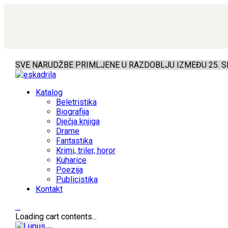
SVE NARUDŽBE PRIMLJENE U RAZDOBLJU IZMEĐU 25. SR
Katalog
Beletristika
Biografija
Dječja knjiga
Drame
Fantastika
Krimi, triler, horor
Kuharice
Poezija
Publicistika
Kontakt
…
Loading cart contents...