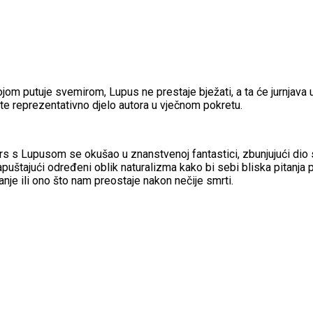
m putuje svemirom, Lupus ne prestaje bježati, a ta će jurnjava u
ete reprezentativno djelo autora u vječnom pokretu.
s s Lupusom se okušao u znanstvenoj fantastici, zbunjujući dio sv
napuštajući određeni oblik naturalizma kako bi sebi bliska pitanj
anje ili ono što nam preostaje nakon nečije smrti.