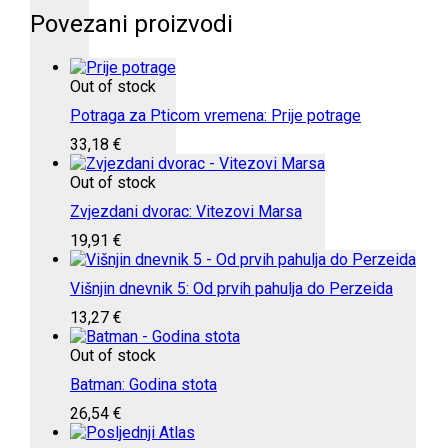
Povezani proizvodi
Out of stock
Potraga za Pticom vremena: Prije potrage
33,18
€
Out of stock
Zvjezdani dvorac: Vitezovi Marsa
19,91
€
Višnjin dnevnik 5: Od prvih pahulja do Perzeida
13,27
€
Out of stock
Batman: Godina stota
26,54
€