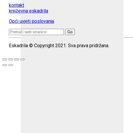
kontakt
književna eskadrila
Opći uvjeti poslovanja
Search
for:
Eskadrila © Copyright 2021. Sva prava pridržana.