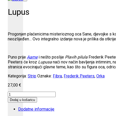
Lupus
Progonjen plaćenicima misterioznog oca Sane, djevojke s kojo
neozlijeđen… Ovo integralno izdanje nova je prilika da otkrij
Puno prije
Aame
i nešto poslije
Plavih pilula
Frederik Peeter
Peeters će kroz
Lupusa
naći nov način bavljenja intimnim, 
stranica evocirajući glavne teme, kao što su figura oca, odric
Kategorija:
Strip
Oznake:
Fibra
,
Frederik Peeters
,
Orka
27,00
€
Lupus
količina
Dodaj u košaricu
Dodatne informacije