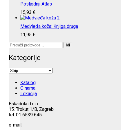
Posljednji Atlas
15,93
€
Medvjeđa koža: Knjiga druga
11,95
€
Pretraži:
Idi
Kategorije
Katalog
O nama
Lokacija
Eskadrila d.o.o.
15. Trokut 1/B, Zagreb
tel: 01 6539 645
e-mail: