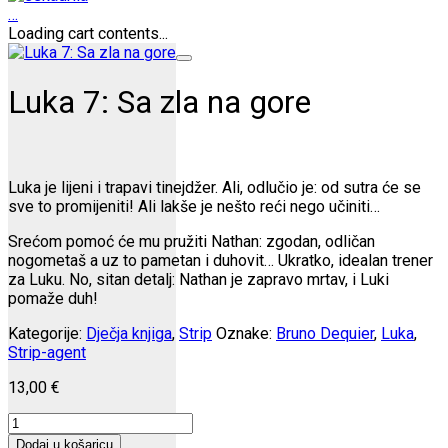
…
Loading cart contents...
Luka 7: Sa zla na gore
Luka je lijeni i trapavi tinejdžer. Ali, odlučio je: od sutra će se
sve to promijeniti! Ali lakše je nešto reći nego učiniti…
Srećom pomoć će mu pružiti Nathan: zgodan, odličan
nogometaš a uz to pametan i duhovit… Ukratko, idealan trener
za Luku. No, sitan detalj: Nathan je zapravo mrtav, i Luki
pomaže duh!
Kategorije:
Dječja knjiga
,
Strip
Oznake:
Bruno Dequier
,
Luka
,
Strip-agent
13,00
€
Luka
7:
Dodaj u košaricu