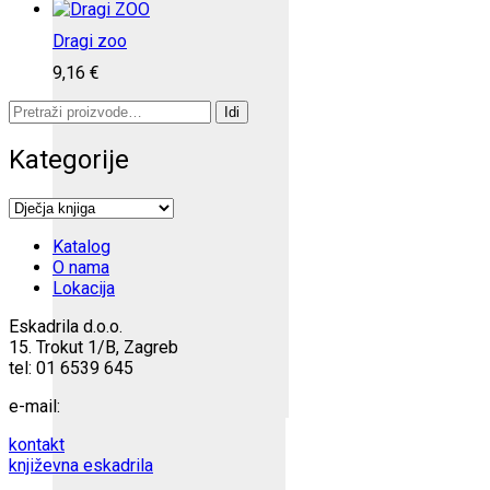
Dragi zoo
9,16
€
Pretraži:
Idi
Kategorije
Katalog
O nama
Lokacija
Eskadrila d.o.o.
15. Trokut 1/B, Zagreb
tel: 01 6539 645
e-mail:
kontakt
književna eskadrila