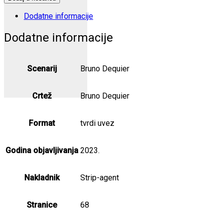
Sa
zla
Dodatne informacije
na
gore
Dodatne informacije
količina
Scenarij
Bruno Dequier
Crtež
Bruno Dequier
Format
tvrdi uvez
Godina objavljivanja
2023.
Nakladnik
Strip-agent
Stranice
68