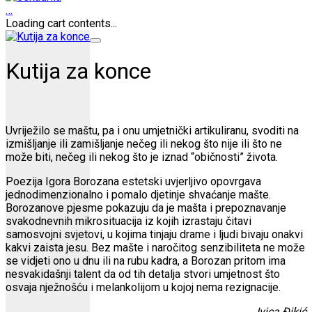
…
Loading cart contents...
Kutija za konce
Uvriježilo se maštu, pa i onu umjetnički artikuliranu, svoditi na
izmišljanje ili zamišljanje nečeg ili nekog što nije ili što ne
može biti, nečeg ili nekog što je iznad “običnosti” života.
Poezija Igora Borozana estetski uvjerljivo opovrgava
jednodimenzionalno i pomalo djetinje shvaćanje mašte.
Borozanove pjesme pokazuju da je mašta i prepoznavanje
svakodnevnih mikrosituacija iz kojih izrastaju čitavi
samosvojni svjetovi, u kojima tinjaju drame i ljudi bivaju onakvi
kakvi zaista jesu. Bez mašte i naročitog senzibiliteta ne može
se vidjeti ono u dnu ili na rubu kadra, a Borozan pritom ima
nesvakidašnji talent da od tih detalja stvori umjetnost što
osvaja nježnošću i melankolijom u kojoj nema rezignacije.
Ivica Đikić