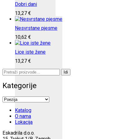
Dobri dani
13,27
€
Nesvrstane pjesme
10,62
€
Lice iste žene
13,27
€
Pretraži:
Idi
Kategorije
Katalog
O nama
Lokacija
Eskadrila d.o.o.
15. Trokut 1/B, Zagreb