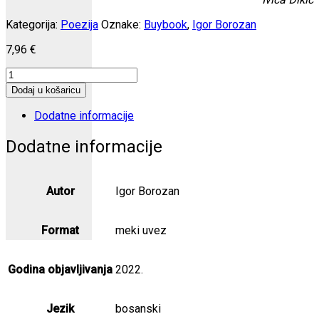
Kategorija:
Poezija
Oznake:
Buybook
,
Igor Borozan
7,96
€
Kutija
za
Dodaj u košaricu
konce
količina
Dodatne informacije
Dodatne informacije
Autor
Igor Borozan
Format
meki uvez
Godina objavljivanja
2022.
Jezik
bosanski