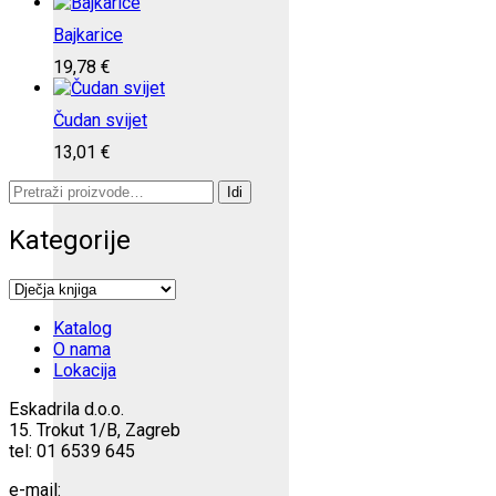
Bajkarice
19,78
€
Čudan svijet
13,01
€
Pretraži:
Idi
Kategorije
Katalog
O nama
Lokacija
Eskadrila d.o.o.
15. Trokut 1/B, Zagreb
tel: 01 6539 645
e-mail: