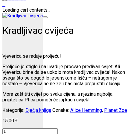
…
Loading cart contents...
Kradljivac cvijeća
Vjeverica se raduje proljeću!
Proljeće je stiglo i na livadi je procvao predivan cvijet. Ali
Vjevericu brine da se uokolo mota kradljivac cvijeća! Nakon
svega što se dogodilo jesenskome lišću – netragom je
nestalo – Vjeverica ne ne želi baš ništa prepustiti slučaju…
Mora zaštititi cvijet po svaku cijenu, a njezina najbolja
prijateljica Ptica pomoći će joj kao i uvijek!
Kategorija:
Dječja knjiga
Oznake:
Alice Hemming
,
Planet Zoe
15,00
€
Kradljivac