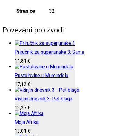
Stranice
32
Povezani proizvodi
Priručnik za superjunake 3: Sama
11,81
€
Pustolovine u Mumindolu
17,12
€
Višnjin dnevnik 3: Pet blaga
13,27
€
Moja Afrika
13,01
€