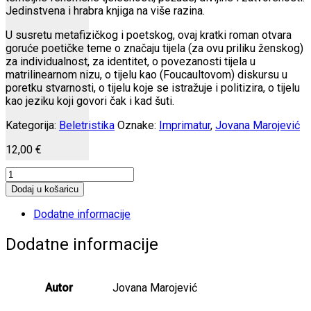
Jedinstvena i hrabra knjiga na više razina.
U susretu metafizičkog i poetskog, ovaj kratki roman otvara
goruće poetičke teme o značaju tijela (za ovu priliku ženskog)
za individualnost, za identitet, o povezanosti tijela u
matrilinearnom nizu, o tijelu kao (Foucaultovom) diskursu u
poretku stvarnosti, o tijelu koje se istražuje i politizira, o tijelu
kao jeziku koji govori čak i kad šuti.
Kategorija:
Beletristika
Oznake:
Imprimatur
,
Jovana Marojević
12,00
€
Knjiga
za
Dodaj u košaricu
djecu
količina
Dodatne informacije
Dodatne informacije
Autor
Jovana Marojević