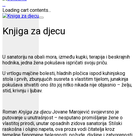
…
Loading cart contents...
Knjiga za djecu
U sanatoriju na obali mora, između kupki, terapija i beskrajnih
hodnika, jedna žena pokušava ispričati svoju priču.
U vrtlogu majčine bolesti, hladnih pločica ispod kuhinjskog
stola i prvih, zbunjujućih susreta s vlastitim tijelom, junakinja
pokušava shvatiti ono što joj nitko nikada nije objasnio – želju,
stid, krivnju i ljubav.
Roman
Knjiga za djecu
Jovane Marojević svojevrsno je
putovanje u unutrašnjost – nesputano promišljanje žene o
vlastitoj prirodi, unutar opsadnih zidova sanatorija. Stilski
raskošna i olujno napeta, ova proza vodi čitatelja kroz
temeljne fenomene tjelesnosti, požude, divljine i zatvorenosti.