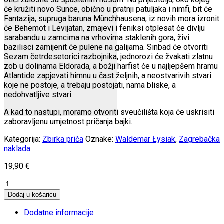
će kružiti novo Sunce, obično u pratnji patuljaka i nimfi, bit će
Fantazija, supruga baruna Münchhausena, iz novih mora izronit
će Behemot i Levijatan, zmajevi i feniksi otplesat će divlju
sarabandu u zamcima na vrhovima staklenih gora, živi
bazilisci zamijenit će pulene na galijama. Sinbad će otvoriti
Sezam četrdesetorici razbojnika, jednorozi će žvakati zlatnu
zob u dolinama Eldorada, a božji harfist će u najljepšem hramu
Atlantide zapjevati himnu u čast željnih, a neostvarivih stvari
koje ne postoje, a trebaju postojati, nama bliske, a
nedohvatljive stvari.
A kad to nastupi, moramo otvoriti sveučilišta koja će uskrisiti
zaboravljenu umjetnost pričanja bajki.
Kategorija:
Zbirka priča
Oznake:
Waldemar Łysiak
,
Zagrebačka
naklada
19,90
€
Katedrala
u
Dodaj u košaricu
paklu
i
Dodatne informacije
druge