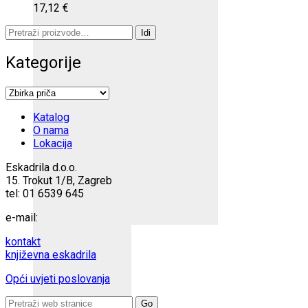
17,12
€
Pretraži:
Idi
Kategorije
Katalog
O nama
Lokacija
Eskadrila d.o.o.
15. Trokut 1/B, Zagreb
tel: 01 6539 645
e-mail:
kontakt
književna eskadrila
Opći uvjeti poslovanja
Search