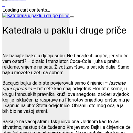
…
Loading cart contents...
Katedrala u paklu i druge priče
Ne bacajte bajke u dječju sobu. Ne bacajte ih uopće, jer što će
vam ostati? – dizalo i tranzistor, Coca-Cola i juha u prahu,
reklame, vrijeme na satu. Život završava, a sat ide dalje. Samo
bajku možete uzeti sa sobom.
Bacajući bajku da biste povjerovali samo činjenici –
lasciate
ogni speranza
– bit ćete kao onaj odvjetnik Floriot o kome, u
krugu francuskih pravnika, kruži ova anegdota: zakleti svjedok
koji je isključen iz rasprave na Floriotov prijedlog, prišao mu je
i šapnuo na uho: Šteta odvjetniče. Obranili ste mog oca, a ja
bih bio na vašoj strani.
Bajka je na vašoj strani. Isključivo ona. Jednom kad to svi
shvatimo, nastupit će čudesno Kraljevstvo Bajki, a činjenice će
otići žalosne sa spuštenim nosom. Na prijestolju, oko kojeg