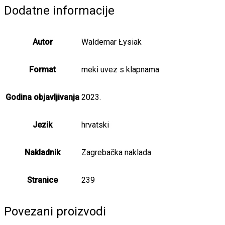
priče
Dodatne informacije
količina
Autor
Waldemar Łysiak
Format
meki uvez s klapnama
Godina objavljivanja
2023.
Jezik
hrvatski
Nakladnik
Zagrebačka naklada
Stranice
239
Povezani proizvodi