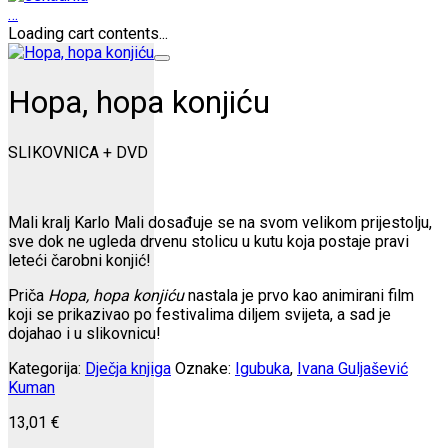
…
Loading cart contents...
Hopa, hopa konjiću
SLIKOVNICA + DVD
Mali kralj Karlo Mali dosađuje se na svom velikom prijestolju,
sve dok ne ugleda drvenu stolicu u kutu koja postaje pravi
leteći čarobni konjić!
Priča
Hopa, hopa konjiću
nastala je prvo kao animirani film
koji se prikazivao po festivalima diljem svijeta, a sad je
dojahao i u slikovnicu!
Kategorija:
Dječja knjiga
Oznake:
Igubuka
,
Ivana Guljašević
Kuman
13,01
€