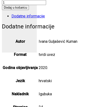
Hopa,
hopa
Dodaj u košaricu
konjiću
količina
Dodatne informacije
Dodatne informacije
Autor
Ivana Guljašević Kuman
Format
tvrdi uvez
Godina objavljivanja
2020.
Jezik
hrvatski
Nakladnik
Igubuka