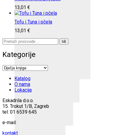
13,01
€
Tofu i Tuna i pčela
13,01
€
Pretraži:
Idi
Kategorije
Katalog
O nama
Lokacija
Eskadrila d.o.o.
15. Trokut 1/B, Zagreb
tel: 01 6539 645
e-mail:
kontakt