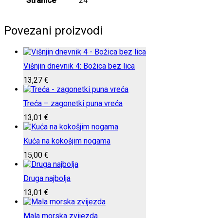
Stranice
24
Povezani proizvodi
Višnjin dnevnik 4: Božica bez lica
13,27
€
Treća – zagonetki puna vreća
13,01
€
Kuća na kokošjim nogama
15,00
€
Druga najbolja
13,01
€
Mala morska zvijezda