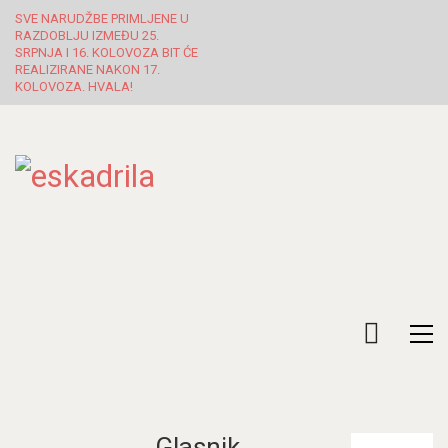
SVE NARUDŽBE PRIMLJENE U
RAZDOBLJU IZMEĐU 25.
SRPNJA I 16. KOLOVOZA BIT ĆE
REALIZIRANE NAKON 17.
KOLOVOZA. HVALA!
Glasnik
Pretraži: