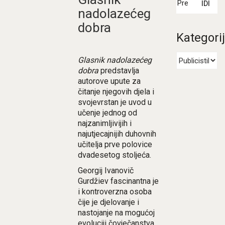
IDI
nadolazećeg
dobra
Kategori
Glasnik nadolazećeg
dobra
predstavlja
autorove upute za
čitanje njegovih djela i
svojevrstan je uvod u
učenje jednog od
najzanimljivijih i
najutjecajnijih duhovnih
učitelja prve polovice
dvadesetog stoljeća.
Georgij Ivanovič
Gurdžiev fascinantna je
i kontroverzna osoba
čije je djelovanje i
nastojanje na mogućoj
evoluciji čovječanstva