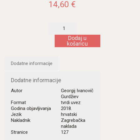
14,60
€
Glasnik
nadolazećeg
dobra
Dodaj u
količina
košaricu
Dodatne informacije
Dodatne informacije
Autor
Georgij Ivanovič
Gurdžiev
Format
tvrdi uvez
Godina objavljivanja
2018.
Jezik
hrvatski
Nakladnik
Zagrebačka
naklada
Stranice
127