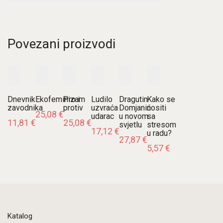
Povezani proizvodi
Dnevnik
Ekofeminizam
Pro i
Ludilo
Dragutin
Kako se
zavodnika
protiv
uzvraća
Domjanić
nositi
25,08
€
udarac
u novom
sa
11,81
€
25,08
€
svjetlu
stresom
17,12
€
u radu?
27,87
€
5,57
€
Katalog