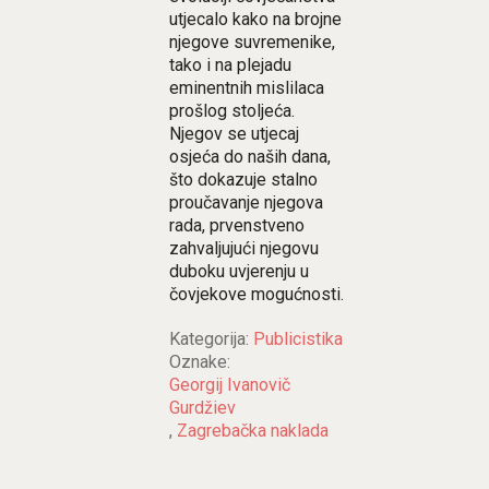
utjecalo kako na brojne
njegove suvremenike,
tako i na plejadu
eminentnih mislilaca
prošlog stoljeća.
Njegov se utjecaj
osjeća do naših dana,
što dokazuje stalno
proučavanje njegova
rada, prvenstveno
zahvaljujući njegovu
duboku uvjerenju u
čovjekove mogućnosti.
Kategorija:
Publicistika
Oznake:
Georgij Ivanovič
Gurdžiev
,
Zagrebačka naklada