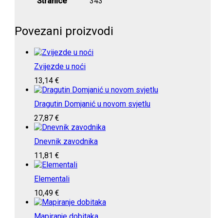
Stranice
343
Povezani proizvodi
Zvijezde u noći
13,14
€
Dragutin Domjanić u novom svjetlu
27,87
€
Dnevnik zavodnika
11,81
€
Elementali
10,49
€
Mapiranje dobitaka