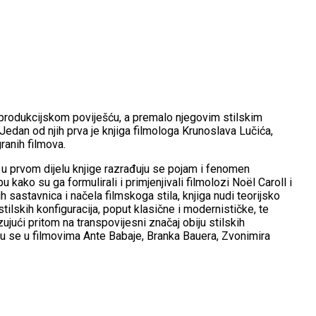
 produkcijskom poviješću, a premalo njegovim stilskim
 Jedan od njih prva je knjiga filmologa Krunoslava Lučića,
ranih filmova.
osti, u prvom dijelu knjige razrađuju se pojam i fenomen
ako su ga formulirali i primjenjivali filmolozi Noël Caroll i
sastavnica i načela filmskoga stila, knjiga nudi teorijsko
tilskih konfiguracija, poput klasične i modernističke, te
jući pritom na transpovijesni značaj obiju stilskih
raju se u filmovima Ante Babaje, Branka Bauera, Zvonimira