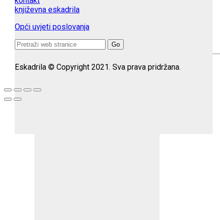
kontakt
književna eskadrila
Opći uvjeti poslovanja
Search
for:
Eskadrila © Copyright 2021. Sva prava pridržana.