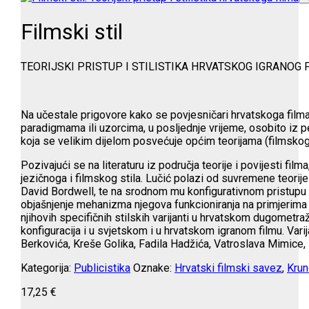
Filmski stil
TEORIJSKI PRISTUP I STILISTIKA HRVATSKOG IGRANOG 
Na učestale prigovore kako se povjesničari hrvatskoga filma
paradigmama ili uzorcima, u posljednje vrijeme, osobito iz per
koja se velikim dijelom posvećuje općim teorijama (filmskoga) 
Pozivajući se na literaturu iz područja teorije i povijesti filma
jezičnoga i filmskog stila. Lučić polazi od suvremene teorije
David Bordwell, te na srodnom mu konfigurativnom pristupu hr
objašnjenje mehanizma njegova funkcioniranja na primjerima iz
njihovih specifičnih stilskih varijanti u hrvatskom dugometr
konfiguracija i u svjetskom i u hrvatskom igranom filmu. Vari
Berkovića, Kreše Golika, Fadila Hadžića, Vatroslava Mimice, 
Kategorija:
Publicistika
Oznake:
Hrvatski filmski savez
,
Krun
17,25
€