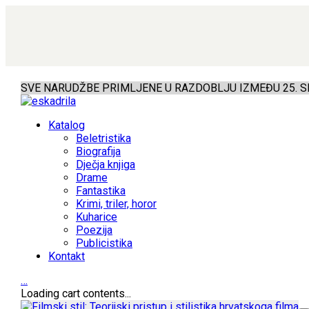
SVE NARUDŽBE PRIMLJENE U RAZDOBLJU IZMEĐU 25. SR
Katalog
Beletristika
Biografija
Dječja knjiga
Drame
Fantastika
Krimi, triler, horor
Kuharice
Poezija
Publicistika
Kontakt
…
Loading cart contents...