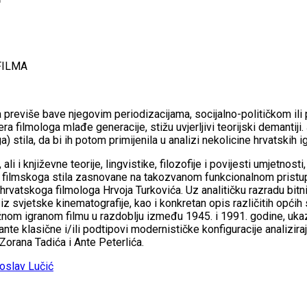
FILMA
 previše bave njegovim periodizacijama, socijalno-političkom ili
a filmologa mlađe generacije, stižu uvjerljivi teorijski demantiji.
stila, da bi ih potom primijenila u analizi nekolicine hrvatskih ig
, ali i književne teorije, lingvistike, filozofije i povijesti umjetn
 filmskoga stila zasnovane na takozvanom funkcionalnom pristupu k
vatskoga filmologa Hrvoja Turkovića. Uz analitičku razradu bitnih 
 svjetske kinematografije, kao i konkretan opis različitih općih s
ažnom igranom filmu u razdoblju između 1945. i 1991. godine, ukazu
jante klasične i/ili podtipovi modernističke konfiguracije analizi
Zorana Tadića i Ante Peterlića.
oslav Lučić