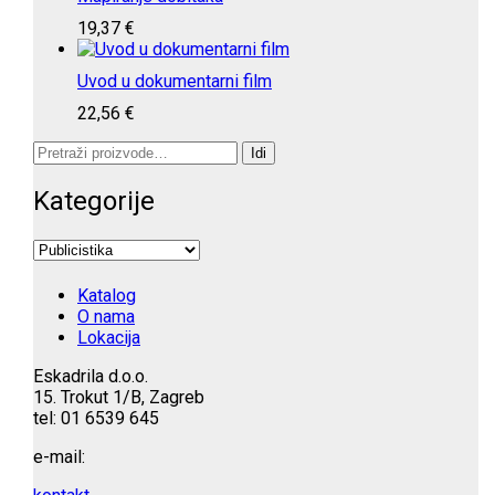
19,37
€
Uvod u dokumentarni film
22,56
€
Pretraži:
Idi
Kategorije
Katalog
O nama
Lokacija
Eskadrila d.o.o.
15. Trokut 1/B, Zagreb
tel: 01 6539 645
e-mail: