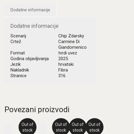
Dodatne informacije
Dodatne informacije
Scenarij
Chip Zdarsky
Crtež
Carmine Di
Giandomenico
Format
tvrdi uvez
Godina objavljivanja
2025.
Jezik
hrvatski
Nakladnik
Fibra
Stranice
316
Povezani proizvodi
Out of
Out of
Out of
Out of
stock
stock
stock
stock