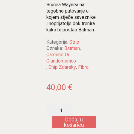
Brucea Waynea na
tegobno putovanje u
kojem stječe saveznike
i neprijatelje dok trenira
kako bi postao Batman.
Kategorija:
Strip
Oznake:
Batman
,
Carmine Di
Giandomenico
,
Chip Zdarsky
,
Fibra
40,00
€
Batman:
Vitez
količina
Dodaj u
košaricu