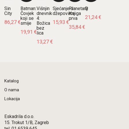
Sin
Batman:
Višnjin
Sjećanje u
Planetarij:
D
City
Čovjek
dnevnik
džepovima
Knjiga
21,24
€
koji se
4:
prva
86,27
€
15,93
€
smije
Božica
35,84
€
bez
19,91
€
lica
13,27
€
Katalog
O nama
Lokacija
Eskadrila d.o.o.
15. Trokut 1/B, Zagreb
tel: 01 6539 645