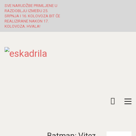
SVE NARUDŽBE PRIMLJENE U
RAZDOBLJU IZMEĐU 25.
SRPNJA I 16. KOLOVOZA BIT ĆE
REALIZIRANE NAKON 17.
KOLOVOZA. HVALA!
Batman: Vitez
Pretraži: