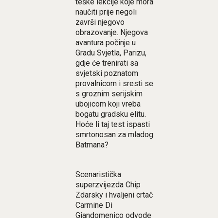
teške lekcije koje mora
naučiti prije negoli
završi njegovo
obrazovanje. Njegova
avantura počinje u
Gradu Svjetla, Parizu,
gdje će trenirati sa
svjetski poznatom
provalnicom i sresti se
s groznim serijskim
ubojicom koji vreba
bogatu gradsku elitu.
Hoće li taj test ispasti
smrtonosan za mladog
Batmana?
Scenaristička
superzvijezda Chip
Zdarsky i hvaljeni crtač
Carmine Di
Giandomenico odvode