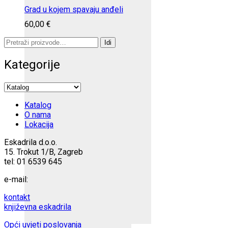
Grad u kojem spavaju anđeli
60,00
€
Pretraži:
Idi
Kategorije
Katalog
O nama
Lokacija
Eskadrila d.o.o.
15. Trokut 1/B, Zagreb
tel: 01 6539 645
e-mail:
kontakt
književna eskadrila
Opći uvjeti poslovanja