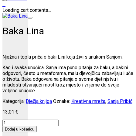
…
Loading cart contents...
Baka Lina
Nježna i topla priča o baki Lini koja živi s unukom Sanjom.
Kao i svaka unučica, Sanja ima puno pitanja za baku, a bakini
odgovori, često u metaforama, malu djevojčicu zabavljaju i uče
o životu. Baka odgovara na pitanja o svome djetinjstvu i
mladosti stvarajući most kroz mjesto i vrijeme do svoje
voljene unučice.
Kategorija:
Dječja knjiga
Oznake:
Kreativna mreža
,
Sanja Pribić
13,01
€
Baka
Lina
Dodaj u košaricu
količina