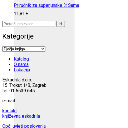
Priručnik za superjunake 3: Sama
11,81
€
Pretraži:
Idi
Kategorije
Katalog
O nama
Lokacija
Eskadrila d.o.o.
15. Trokut 1/B, Zagreb
tel: 01 6539 645
e-mail:
kontakt
književna eskadrila
Opći uvjeti poslovanja