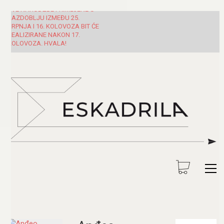
SVE NARUDŽBE PRIMLJENE U
RAZDOBLJU IZMEĐU 25.
SRPNJA I 16. KOLOVOZA BIT ĆE
REALIZIRANE NAKON 17.
KOLOVOZA. HVALA!
Pretraži: