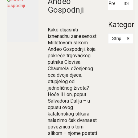
Anđeo
IDI
Gospodnji
Kategori
Kako objasniti
iznenadnu zanesenost
Strip
×
Milletovom slikom
Anđeo Gospodnji, koja
pokreće trgovačkog
putnika Clovisa
Chaumela, oženjenog
oca dvoje djece,
otupjelog od
jednoličnog života?
Hoće li i on, poput
Salvadora Dalíja – u
opusu ovog
katalonskog slikara
nalazimo čak dvanaest
poveznica s tom
slikom – njome postati