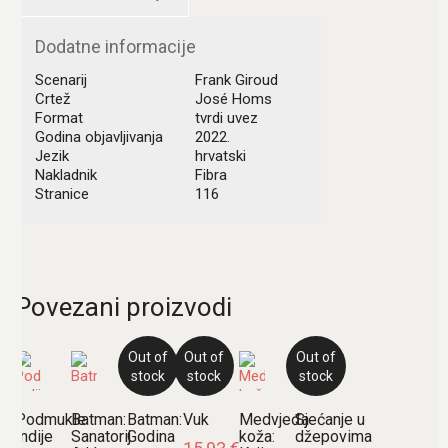
Dodatne informacije
Scenarij
Frank Giroud
Crtež
José Homs
Format
tvrdi uvez
Godina objavljivanja
2022.
Jezik
hrvatski
Nakladnik
Fibra
Stranice
116
Povezani proizvodi
Out of
Out of
Out of
stock
stock
stock
Podmukle
Batman:
Batman:
Vuk
Medvjeđa
Sjećanje u
Indije
Sanatorij
Godina
koža:
džepovima