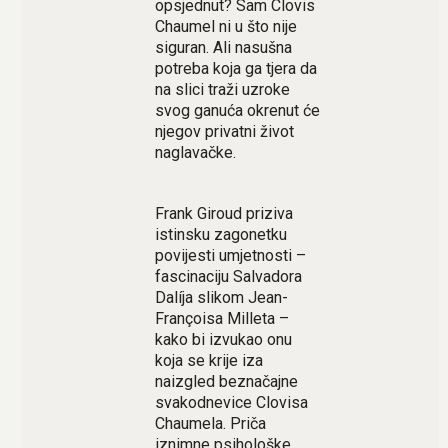
opsjednut? Sam Clovis
Chaumel ni u što nije
siguran. Ali nasušna
potreba koja ga tjera da
na slici traži uzroke
svog ganuća okrenut će
njegov privatni život
naglavačke.
Frank Giroud priziva
istinsku zagonetku
povijesti umjetnosti –
fascinaciju Salvadora
Dalíja slikom Jean-
Françoisa Milleta –
kako bi izvukao onu
koja se krije iza
naizgled beznačajne
svakodnevice Clovisa
Chaumela. Priča
iznimne psihološke