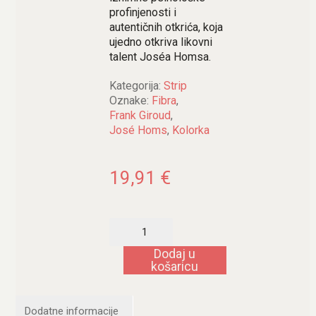
profinjenosti i
autentičnih otkrića, koja
ujedno otkriva likovni
talent Joséa Homsa.
Kategorija:
Strip
Oznake:
Fibra
,
Frank Giroud
,
José Homs
,
Kolorka
19,91
€
Anđeo
Gospodnji
količina
Dodaj u
košaricu
Dodatne informacije