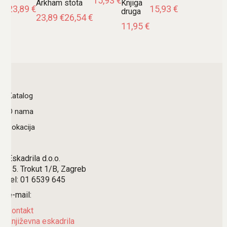
15,93
€
Arkham
stota
Knjiga
23,89
€
15,93
€
druga
23,89
€
26,54
€
11,95
€
Katalog
O nama
Lokacija
Eskadrila d.o.o.
15. Trokut 1/B, Zagreb
tel: 01 6539 645
e-mail:
kontakt
književna eskadrila