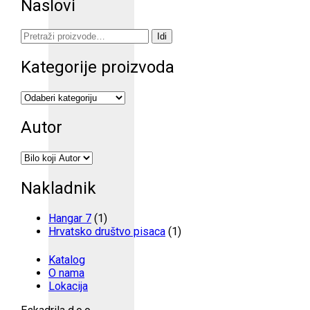
Naslovi
Pretraži:
Idi
Kategorije proizvoda
Autor
Nakladnik
Hangar 7
(1)
Hrvatsko društvo pisaca
(1)
Katalog
O nama
Lokacija