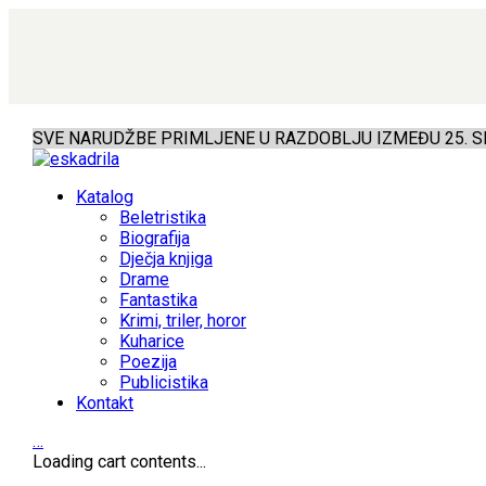
SVE NARUDŽBE PRIMLJENE U RAZDOBLJU IZMEĐU 25. SR
Katalog
Beletristika
Biografija
Dječja knjiga
Drame
Fantastika
Krimi, triler, horor
Kuharice
Poezija
Publicistika
Kontakt
…
Loading cart contents...