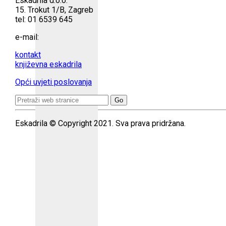
Eskadrila d.o.o.
15. Trokut 1/B, Zagreb
tel: 01 6539 645
e-mail:
kontakt
književna eskadrila
Opći uvjeti poslovanja
Search
for:
Eskadrila © Copyright 2021. Sva prava pridržana.