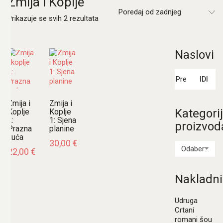
Zmija i Koplje
Poredaj od zadnjeg
Poredano
Prikazuje se svih 2 rezultata
po
najnovijem
Naslovi
Pretraži:
IDI
Zmija i
Zmija i
Kategori
Koplje
Koplje
2:
1: Sjena
proizvod
Prazna
planine
kuća
30,00
€
Odaberi kategoriju
22,00
€
Nakladni
Udruga
Crtani
romani šou