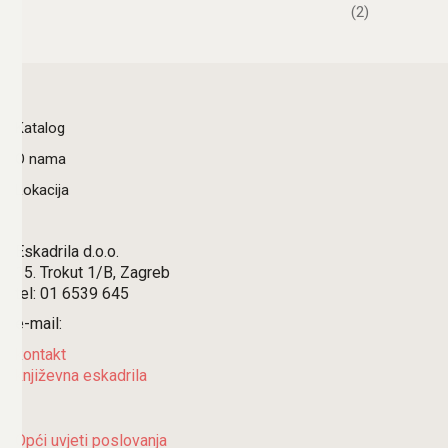
(2)
Katalog
O nama
Lokacija
Eskadrila d.o.o.
15. Trokut 1/B, Zagreb
tel: 01 6539 645
e-mail:
kontakt
književna eskadrila
Opći uvjeti poslovanja