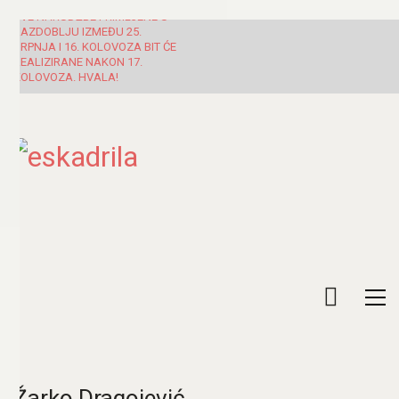
SVE NARUDŽBE PRIMLJENE U
RAZDOBLJU IZMEĐU 25.
SRPNJA I 16. KOLOVOZA BIT ĆE
REALIZIRANE NAKON 17.
KOLOVOZA. HVALA!
Žarko Dragojević