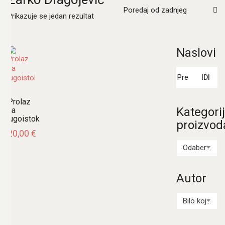
Poredaj od zadnjeg
Prikazuje se jedan rezultat
Naslovi
Pretraži:
IDI
Prolaz
Kategori
na
jugoistok
proizvod
20,00
€
Odaberi kategoriju
Autor
Bilo koji Autor