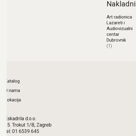
Nakladni
Art radionica
Lazareti i
Audiovizualni
centar
Dubrovnik
(1)
Katalog
O nama
Lokacija
Eskadrila d.o.o.
15. Trokut 1/B, Zagreb
tel: 01 6539 645