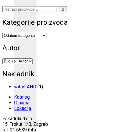
Pretraži:
Idi
Kategorije proizvoda
Autor
Nakladnik
wittyLAND
(1)
Katalog
O nama
Lokacija
Eskadrila d.o.o.
15. Trokut 1/B, Zagreb
tel: 01 6539 645