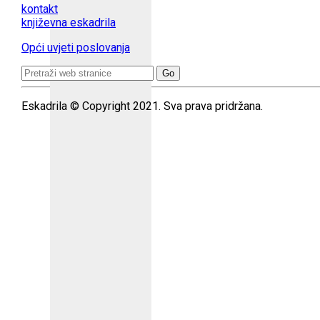
kontakt
književna eskadrila
Opći uvjeti poslovanja
Search
for:
Eskadrila © Copyright 2021. Sva prava pridržana.