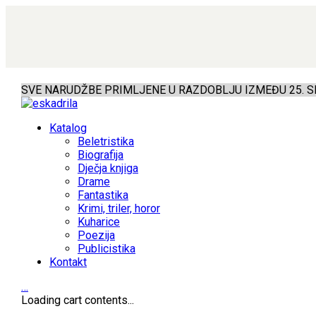
SVE NARUDŽBE PRIMLJENE U RAZDOBLJU IZMEĐU 25. SR
Katalog
Beletristika
Biografija
Dječja knjiga
Drame
Fantastika
Krimi, triler, horor
Kuharice
Poezija
Publicistika
Kontakt
…
Loading cart contents...