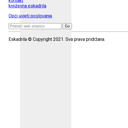
kontakt
književna eskadrila
Opći uvjeti poslovanja
Search
for:
Eskadrila © Copyright 2021. Sva prava pridržana.