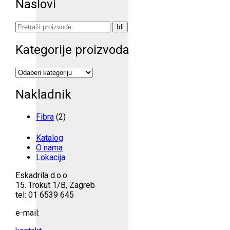
Naslovi
Pretraži:
Idi
Kategorije proizvoda
Nakladnik
Fibra
(2)
Katalog
O nama
Lokacija
Eskadrila d.o.o.
15. Trokut 1/B, Zagreb
tel: 01 6539 645
e-mail: