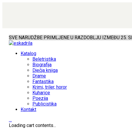
SVE NARUDŽBE PRIMLJENE U RAZDOBLJU IZMEĐU 25. SR
Katalog
Beletristika
Biografija
Dječja knjiga
Drame
Fantastika
Krimi, triler, horor
Kuharice
Poezija
Publicistika
Kontakt
…
Loading cart contents...