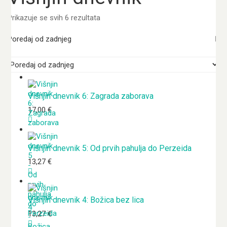
Poredano
Prikazuje se svih 6 rezultata
po
najnovijem
Poredaj od zadnjeg
Višnjin dnevnik 6: Zagrada zaborava
17,00
€
Višnjin dnevnik 5: Od prvih pahulja do Perzeida
13,27
€
Višnjin dnevnik 4: Božica bez lica
13,27
€