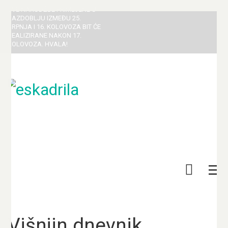
SVE NARUDŽBE PRIMLJENE U
RAZDOBLJU IZMEĐU 25.
SRPNJA I 16. KOLOVOZA BIT ĆE
REALIZIRANE NAKON 17.
KOLOVOZA. HVALA!
Višnjin dnevnik