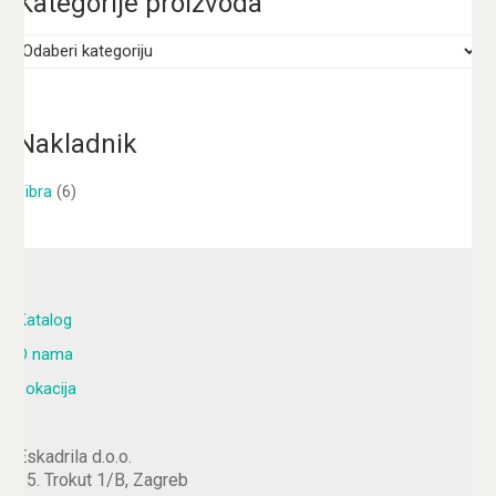
Kategorije proizvoda
Nakladnik
Fibra
(6)
Katalog
O nama
Lokacija
Eskadrila d.o.o.
15. Trokut 1/B, Zagreb