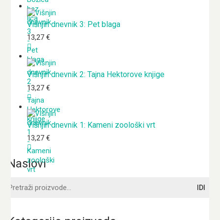
Višnjin dnevnik 3: Pet blaga
13,27
€
Višnjin dnevnik 2: Tajna Hektorove knjige
13,27
€
Višnjin dnevnik 1: Kameni zoološki vrt
13,27
€
Naslovi
Pretraži:
IDI