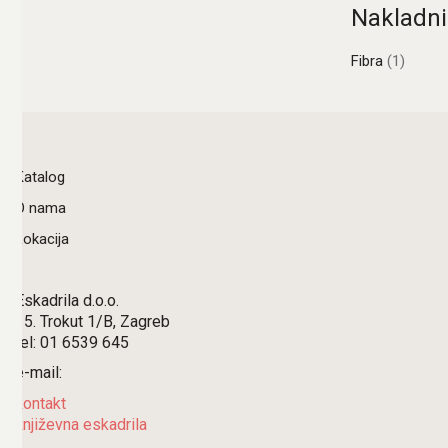
Nakladni
Fibra
(1)
Katalog
O nama
Lokacija
Eskadrila d.o.o.
15. Trokut 1/B, Zagreb
tel: 01 6539 645
e-mail:
kontakt
književna eskadrila