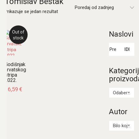
Tomislav Beštak
Poredaj od zadnjeg
Prikazuje se jedan rezultat
Out of
Naslovi
stock
Pretraži:
IDI
Godišnjak
Kategori
hrvatskog
stripa
proizvod
2022.
16,59
€
Odaberi kategoriju
Autor
Bilo koji Autor