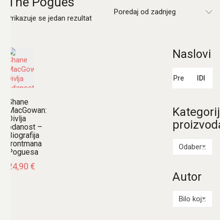
The Pogues
Poredaj od zadnjeg
Prikazuje se jedan rezultat
Naslovi
Pretraži:
IDI
Shane
Kategori
MacGowan:
Divlja
proizvod
odanost –
Biografija
frontmana
Odaberi kategoriju
Poguesa
24,90
€
Autor
Bilo koji Autor