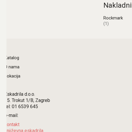
Nakladni
Rockmark
(1)
Katalog
O nama
Lokacija
Eskadrila d.o.o.
15. Trokut 1/B, Zagreb
tel: 01 6539 645
e-mail:
kontakt
književna eskadrila