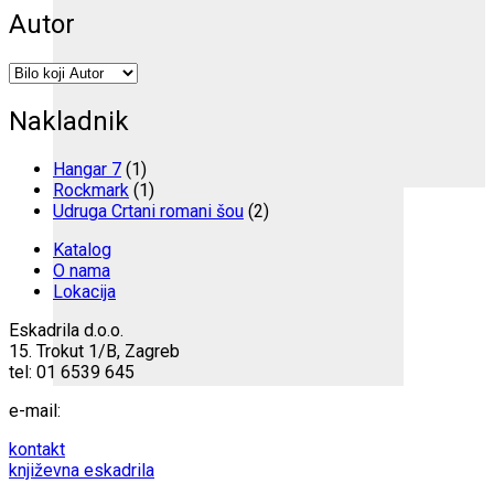
Autor
Nakladnik
Hangar 7
(1)
Rockmark
(1)
Udruga Crtani romani šou
(2)
Katalog
O nama
Lokacija
Eskadrila d.o.o.
15. Trokut 1/B, Zagreb
tel: 01 6539 645
e-mail:
kontakt
književna eskadrila